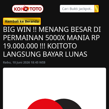
Kembali ke Beranda
BIG WIN !! MENANG BESAR DI
PERMAINAN 5000X MANIA RP
19.000.000 !!! KOITOTO
LANGSUNG BAYAR LUNAS
Rabu, 10 Juni 2026 18:45 WIB