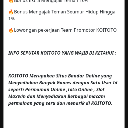
🔥Bonus Extra Mengajak Teman 10%
🔥Bonus Mengajak Teman Seumur Hidup Hingga
1%
🔥Lowongan pekerjaan Team Promotor KOITOTO
INFO SEPUTAR KOITOTO YANG WAJIB DI KETAHUI :
KOITOTO Merupakan Situs Bandar Online yang
Menyediakan Banyak Games dengan Satu User Id
seperti Permainan Online ,Toto Online , Slot
Maxwin dan Menyediakan Berbagai macam
permainan yang seru dan menarik di KOITOTO.