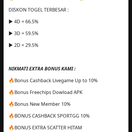
DISKON TOGEL TERBESAR :
▶️ 4D = 66.5%
▶️ 3D = 59.5%
▶️ 2D = 29.5%
NIKMATI EXTRA BONUS KAMI :
🔥Bonus Cashback Livegame Up to 10%
🔥Bonus Freechips Dowload APK
🔥Bonus New Member 10%
🔥BONUS CASHBACK SPORTGG 10%
🔥BONUS EXTRA SCATTER HITAM