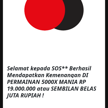
Selamat kepada SOS** Berhasil
Mendapatkan Kemenangan DI
PERMAINAN 5000X MANIA RP
19.000.000 atau SEMBILAN BELAS
JUTA RUPIAH !