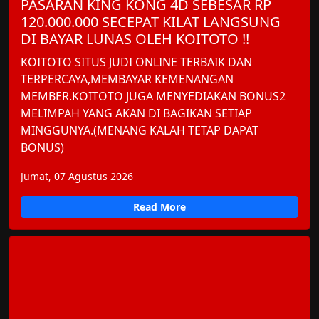
PASARAN KING KONG 4D SEBESAR RP
120.000.000 SECEPAT KILAT LANGSUNG
DI BAYAR LUNAS OLEH KOITOTO !!
KOITOTO SITUS JUDI ONLINE TERBAIK DAN
TERPERCAYA,MEMBAYAR KEMENANGAN
MEMBER.KOITOTO JUGA MENYEDIAKAN BONUS2
MELIMPAH YANG AKAN DI BAGIKAN SETIAP
MINGGUNYA.(MENANG KALAH TETAP DAPAT
BONUS)
Jumat, 07 Agustus 2026
Read More