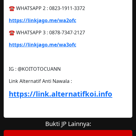
☎️ WHATSAPP 2 : 0823-1911-3372
https://linkjago.me/wa2ofc
☎️ WHATSAPP 3 : 0878-7347-2127
https://linkjago.me/wa3ofc
IG : @KOITOTOCUANN
Link Alternatif Anti Nawala :
https://link.alternatifkoi.info
Bukti JP Lainnya: