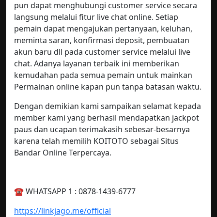
pun dapat menghubungi customer service secara
langsung melalui fitur live chat online. Setiap
pemain dapat mengajukan pertanyaan, keluhan,
meminta saran, konfirmasi deposit, pembuatan
akun baru dll pada customer service melalui live
chat. Adanya layanan terbaik ini memberikan
kemudahan pada semua pemain untuk mainkan
Permainan online kapan pun tanpa batasan waktu.
Dengan demikian kami sampaikan selamat kepada
member kami yang berhasil mendapatkan jackpot
paus dan ucapan terimakasih sebesar-besarnya
karena telah memilih KOITOTO sebagai Situs
Bandar Online Terpercaya.
☎️ WHATSAPP 1 : 0878-1439-6777
https://linkjago.me/official