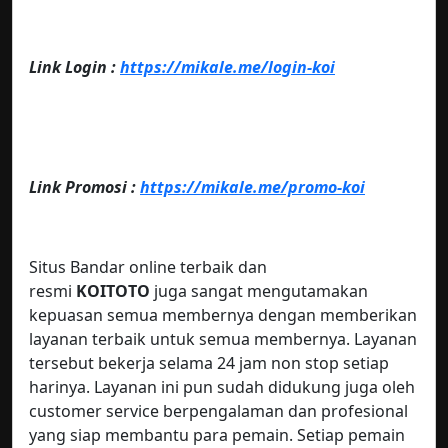
Link Login :
https://mikale.me/login-koi
Link Promosi :
https://mikale.me/promo-koi
Situs Bandar online terbaik dan
resmi
KOITOTO
juga sangat mengutamakan
kepuasan semua membernya dengan memberikan
layanan terbaik untuk semua membernya. Layanan
tersebut bekerja selama 24 jam non stop setiap
harinya. Layanan ini pun sudah didukung juga oleh
customer service berpengalaman dan profesional
yang siap membantu para pemain. Setiap pemain