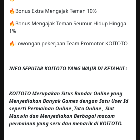
🔥Bonus Extra Mengajak Teman 10%
🔥Bonus Mengajak Teman Seumur Hidup Hingga
1%
🔥Lowongan pekerjaan Team Promotor KOITOTO
INFO SEPUTAR KOITOTO YANG WAJIB DI KETAHUI :
KOITOTO Merupakan Situs Bandar Online yang
Menyediakan Banyak Games dengan Satu User Id
seperti Permainan Online ,Toto Online , Slot
Maxwin dan Menyediakan Berbagai macam
permainan yang seru dan menarik di KOITOTO.