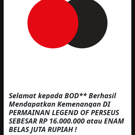
Selamat kepada BOD** Berhasil
Mendapatkan Kemenangan DI
PERMAINAN LEGEND OF PERSEUS
SEBESAR RP 16.000.000 atau ENAM
BELAS JUTA RUPIAH !