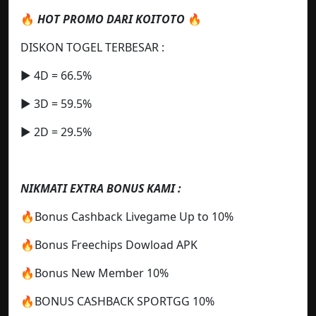
🔥
HOT PROMO DARI KOITOTO
🔥
DISKON TOGEL TERBESAR :
▶️ 4D = 66.5%
▶️ 3D = 59.5%
▶️ 2D = 29.5%
NIKMATI EXTRA BONUS KAMI :
🔥Bonus Cashback Livegame Up to 10%
🔥Bonus Freechips Dowload APK
🔥Bonus New Member 10%
🔥BONUS CASHBACK SPORTGG 10%