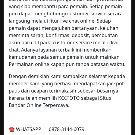
yang siap membantu para pemain. Setiap pemain
pun dapat menghubungi customer service secara
langsung melalui fitur live chat online. Setiap
pemain dapat mengajukan pertanyaan, keluhan,
meminta saran, konfirmasi deposit, pembuatan
akun baru dll pada customer service melalui live
chat. Adanya layanan terbaik ini memberikan
kemudahan pada semua pemain untuk mainkan
Permainan online kapan pun tanpa batasan waktu.
Dengan demikian kami sampaikan selamat kepada
member kami yang berhasil mendapatkan jackpot
paus dan ucapan terimakasih sebesar-besarnya
karena telah memilih KOITOTO sebagai Situs
Bandar Online Terpercaya.
☎️ WHATSAPP 1 : 0878-3144-6079