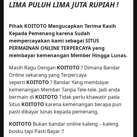
LIMA PULUH LIMA JUTA RUPIAH !
Pihak KOITOTO Mengucapkan Terima Kasih
Kepada Pemenang karena Sudah
mempercayakan kami sebagai SITUS
PERMAINAN ONLINE TERPERCAYA yang
membayar kemenangan Member Hingga Lunas.
Masih Ragu Dengan
KOITOTO
? Dimana Bandar
Online sekarang yang Terpercaya
seperti
KOITOTO
? Bandar Yang membayar
kemenangan Member Tanpa Tele-tele. Jadi anda
bermain di
KOITOTO
Tidak perlu khawatir pada
Situs
KOITOTO
karena kemenangan berapa pun
pasti dibayar lunas kepada pemenang.
KOITOTO
Bukan bandar online kaleng – kaleng
bosku tapi Pasti Bayar !!