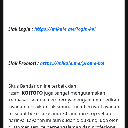
Link Login :
https://mikale.me/login-koi
Link Promosi :
https://mikale.me/promo-koi
Situs Bandar online terbaik dan
resmi
KOITOTO
juga sangat mengutamakan
kepuasan semua membernya dengan memberikan
layanan terbaik untuk semua membernya. Layanan
tersebut bekerja selama 24 jam non stop setiap
harinya. Layanan ini pun sudah didukung juga oleh
customer service berpengalaman dan profesional