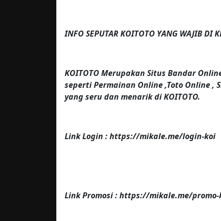
INFO SEPUTAR KOITOTO YANG WAJIB DI K
KOITOTO Merupakan Situs Bandar Onlin
seperti Permainan Online ,Toto Online
yang seru dan menarik di KOITOTO.
Link Login : https://mikale.me/login-koi
Link Promosi : https://mikale.me/promo-