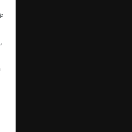
ja
a
t
r