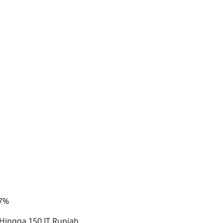
.7%
Hingga 150 JT Rupiah