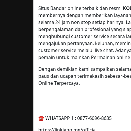
Situs Bandar online terbaik dan resmi
KO
membernya dengan memberikan layanan t
selama 24 jam non stop setiap harinya. L
berpengalaman dan profesional yang sia
menghubungi customer service secara lang
mengajukan pertanyaan, keluhan, meminta
customer service melalui live chat. Ada
pemain untuk mainkan Permainan online 
Dengan demikian kami sampaikan selama
paus dan ucapan terimakasih sebesar-be
Online Terpercaya.
☎️ WHATSAPP 1 : 0877-6096-8635
https://linkjago.me/officia