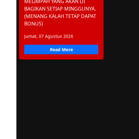
MELIMPAH YANG AKAN DI
BAGIKAN SETIAP MINGGUNYA.
(MENANG KALAH TETAP DAPAT
BONUS)
Jumat, 07 Agustus 2026
Read More