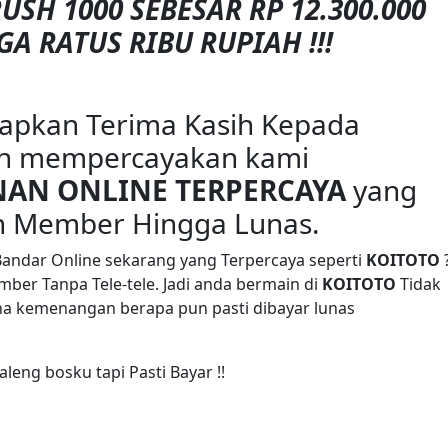
SH 1000 SEBESAR RP 12.300.000
GA RATUS RIBU RUPIAH !!!
pkan Terima Kasih Kepada
h mempercayakan kami
NAN ONLINE TERPERCAYA
yang
 Member Hingga Lunas.
andar Online sekarang yang Terpercaya seperti
KOITOTO
r Tanpa Tele-tele. Jadi anda bermain di
KOITOTO
Tidak
a kemenangan berapa pun pasti dibayar lunas
leng bosku tapi Pasti Bayar !!