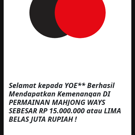
Selamat kepada YOE** Berhasil
Mendapatkan Kemenangan DI
PERMAINAN MAHJONG WAYS
SEBESAR RP 15.000.000 atau LIMA
BELAS JUTA RUPIAH !