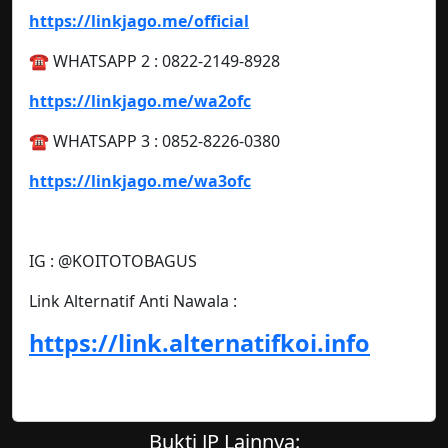
https://linkjago.me/official
☎️ WHATSAPP 2 : 0822-2149-8928
https://linkjago.me/wa2ofc
☎️ WHATSAPP 3 : 0852-8226-0380
https://linkjago.me/wa3ofc
IG : @KOITOTOBAGUS
Link Alternatif Anti Nawala :
https://link.alternatifkoi.info
Bukti JP Lainnya: