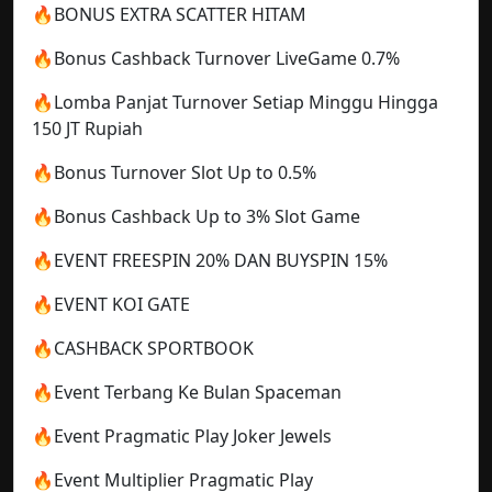
🔥BONUS EXTRA SCATTER HITAM
🔥Bonus Cashback Turnover LiveGame 0.7%
🔥Lomba Panjat Turnover Setiap Minggu Hingga
150 JT Rupiah
🔥Bonus Turnover Slot Up to 0.5%
🔥Bonus Cashback Up to 3% Slot Game
🔥EVENT FREESPIN 20% DAN BUYSPIN 15%
🔥EVENT KOI GATE
🔥
CASHBACK SPORTBOOK
🔥Event Terbang Ke Bulan Spaceman
🔥Event Pragmatic Play Joker Jewels
🔥Event Multiplier Pragmatic Play