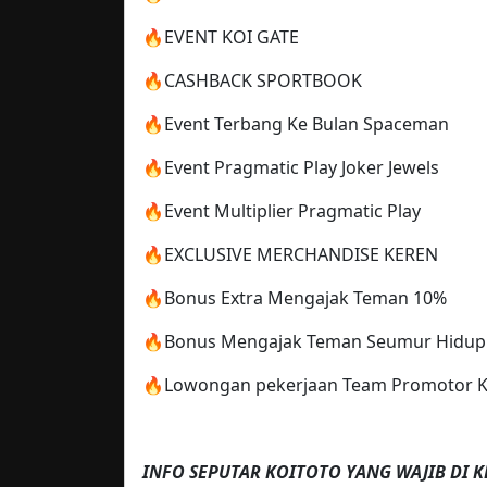
🔥EVENT KOI GATE
🔥
CASHBACK SPORTBOOK
🔥Event Terbang Ke Bulan Spaceman
🔥Event Pragmatic Play Joker Jewels
🔥Event Multiplier Pragmatic Play
🔥EXCLUSIVE MERCHANDISE KEREN
🔥Bonus Extra Mengajak Teman 10%
🔥Bonus Mengajak Teman Seumur Hidup
🔥Lowongan pekerjaan Team Promotor 
INFO SEPUTAR KOITOTO YANG WAJIB DI K