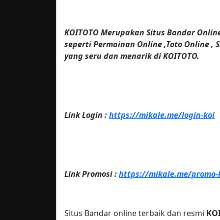
KOITOTO Merupakan Situs Bandar Onlin
seperti Permainan Online ,Toto Online
yang seru dan menarik di KOITOTO.
Link Login :
https://mikale.me/login-koi
Link Promosi :
https://mikale.me/promo-
Situs Bandar online terbaik dan resmi
KO