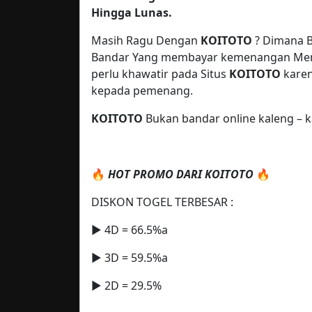
Hingga Lunas.
Masih Ragu Dengan
KOITOTO
? Dimana B
Bandar Yang membayar kemenangan Membe
perlu khawatir pada Situs
KOITOTO
karen
kepada pemenang.
KOITOTO
Bukan bandar online kaleng – ka
🔥
HOT PROMO DARI KOITOTO
🔥
DISKON TOGEL TERBESAR :
▶️ 4D = 66.5%a
▶️ 3D = 59.5%a
▶️ 2D = 29.5%