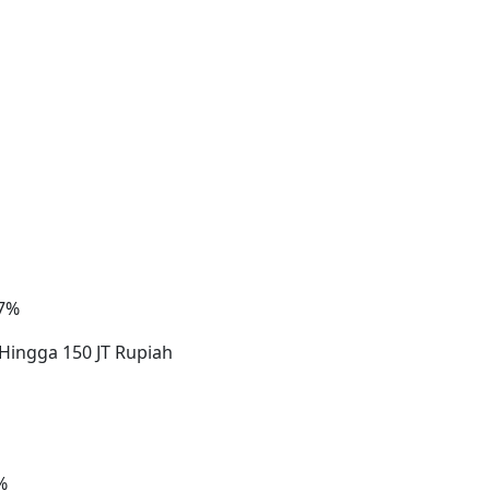
.7%
Hingga 150 JT Rupiah
%