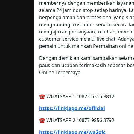
membernya dengan memberikan layanan t
selama 24 jam non stop setiap harinya. L
berpengalaman dan profesional yang sia
menghubungi customer service secara lang
mengajukan pertanyaan, keluhan, meminta
customer service melalui live chat. Ada
pemain untuk mainkan Permainan online 
Dengan demikian kami sampaikan selama
paus dan ucapan terimakasih sebesar-be
Online Terpercaya.
☎️ WHATSAPP 1 : 0823-6316-8812
https://linkjago.me/official
☎️ WHATSAPP 2 : 0877-9856-3792
https://linkjago.me/wa2ofc