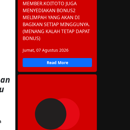
MEMBER.KOITOTO JUGA
MENYEDIAKAN BONUS2
MELIMPAH YANG AKAN DI
BAGIKAN SETIAP MINGGUNYA.
(MENANG KALAH TETAP DAPAT
BONUS)
Jumat, 07 Agustus 2026
Read More
gan
u
n