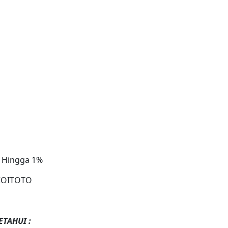
 Hingga 1%
KOITOTO
ETAHUI :