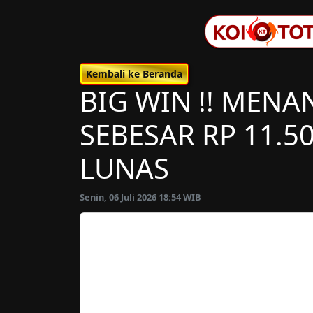
Kembali ke Beranda
BIG WIN !! MENA
SEBESAR RP 11.5
LUNAS
Senin, 06 Juli 2026 18:54 WIB