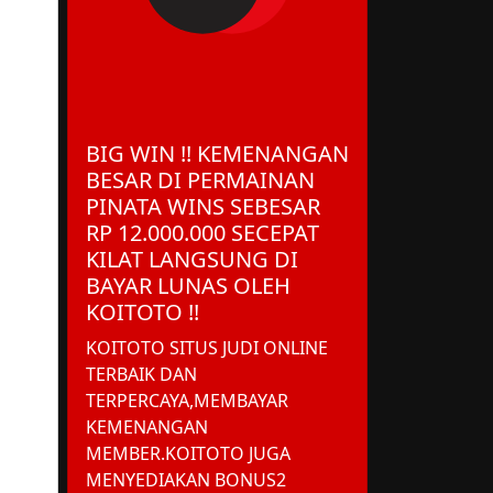
BIG WIN !! KEMENANGAN
BESAR DI PERMAINAN
PINATA WINS SEBESAR
RP 12.000.000 SECEPAT
KILAT LANGSUNG DI
BAYAR LUNAS OLEH
KOITOTO !!
KOITOTO SITUS JUDI ONLINE
TERBAIK DAN
TERPERCAYA,MEMBAYAR
KEMENANGAN
MEMBER.KOITOTO JUGA
MENYEDIAKAN BONUS2