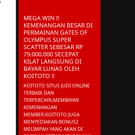
?
MEGA WIN !!
KEMENANGAN BESAR DI
PERMAINAN GATES OF
OLYMPUS SUPER
SCATTER SEBESAR RP
79.000.000 SECEPAT
KILAT LANGSUNG DI
BAYAR LUNAS OLEH
KOITOTO !!
KOITOTO SITUS JUDI ONLINE
TERBAIK DAN
TERPERCAYA,MEMBAYAR
KEMENANGAN
MEMBER.KOITOTO JUGA
MENYEDIAKAN BONUS2
MELIMPAH YANG AKAN DI