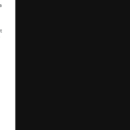
a
t
r