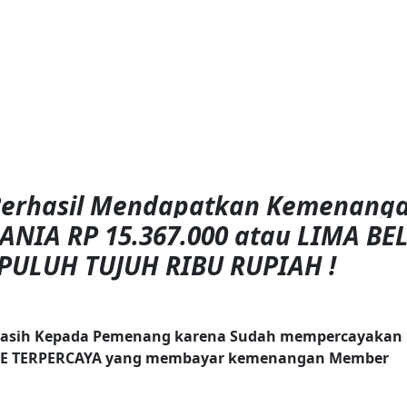
 Berhasil Mendapatkan Kemenang
NIA RP 15.367.000 atau LIMA BE
PULUH TUJUH RIBU RUPIAH !
Kasih Kepada Pemenang karena Sudah mempercayakan
NE TERPERCAYA yang membayar kemenangan Member