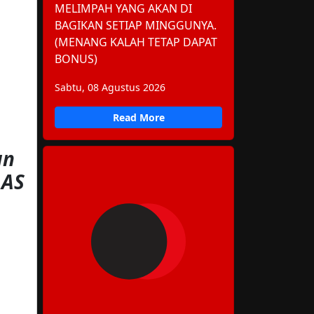
MELIMPAH YANG AKAN DI
BAGIKAN SETIAP MINGGUNYA.
(MENANG KALAH TETAP DAPAT
BONUS)
Sabtu, 08 Agustus 2026
Read More
an
LAS