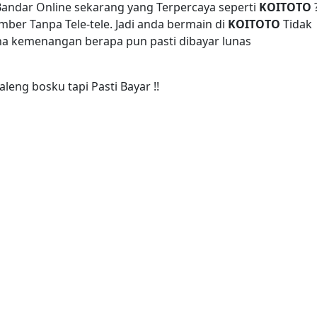
andar Online sekarang yang Terpercaya seperti
KOITOTO
r Tanpa Tele-tele. Jadi anda bermain di
KOITOTO
Tidak
a kemenangan berapa pun pasti dibayar lunas
leng bosku tapi Pasti Bayar !!