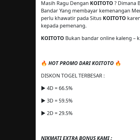
Masih Ragu Dengan
KOITOTO
? Dimana B
Bandar Yang membayar kemenangan Membe
perlu khawatir pada Situs
KOITOTO
karen
kepada pemenang.
KOITOTO
Bukan bandar online kaleng – ka
🔥
HOT PROMO DARI KOITOTO
🔥
DISKON TOGEL TERBESAR :
▶️ 4D = 66.5%
▶️ 3D = 59.5%
▶️ 2D = 29.5%
NIKMATI EXTRA BONUS KAMI :