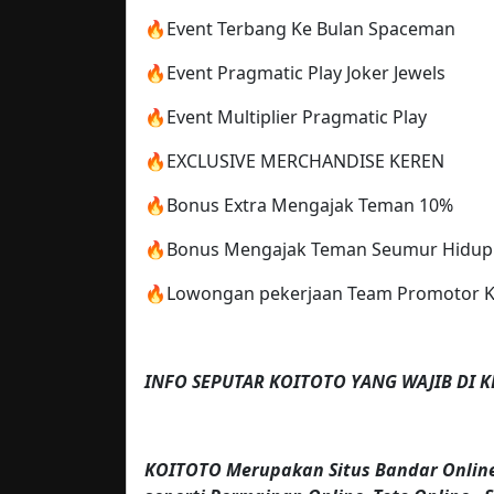
🔥Event Terbang Ke Bulan Spaceman
🔥Event Pragmatic Play Joker Jewels
🔥Event Multiplier Pragmatic Play
🔥EXCLUSIVE MERCHANDISE KEREN
🔥Bonus Extra Mengajak Teman 10%
🔥Bonus Mengajak Teman Seumur Hidup
🔥Lowongan pekerjaan Team Promotor 
INFO SEPUTAR KOITOTO YANG WAJIB DI K
KOITOTO Merupakan Situs Bandar Onlin