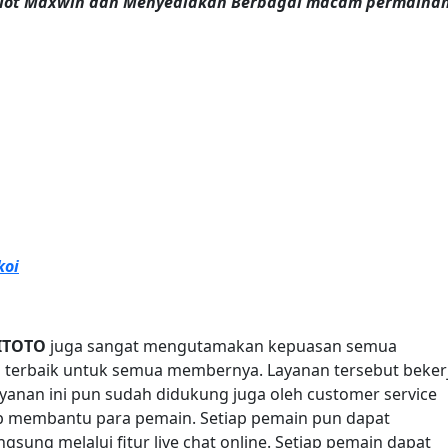
 , Slot Maxwin dan Menyediakan Berbagai macam permaina
koi
ITOTO
juga sangat mengutamakan kepuasan semua
erbaik untuk semua membernya. Layanan tersebut beker
ayanan ini pun sudah didukung juga oleh customer service
p membantu para pemain. Setiap pemain pun dapat
sung melalui fitur live chat online. Setiap pemain dapat