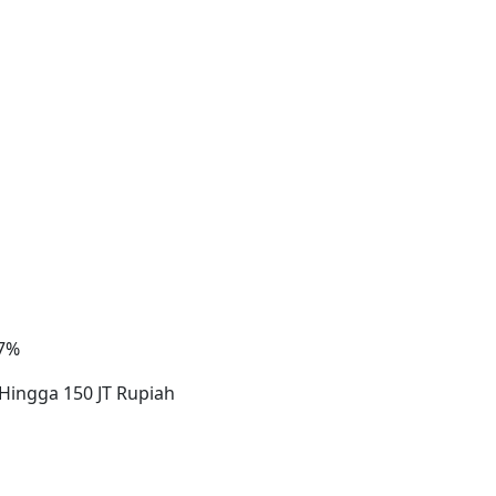
.7%
Hingga 150 JT Rupiah