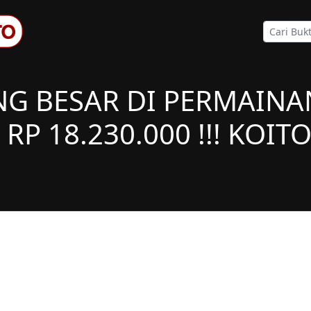
ANG BESAR DI PERMAIN
P 18.230.000 !!! KOI