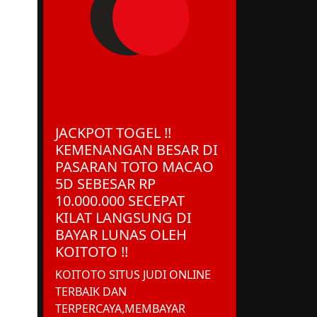
JACKPOT TOGEL !!
KEMENANGAN BESAR DI
PASARAN TOTO MACAO
5D SEBESAR RP
10.000.000 SECEPAT
KILAT LANGSUNG DI
BAYAR LUNAS OLEH
KOITOTO !!
KOITOTO SITUS JUDI ONLINE
TERBAIK DAN
TERPERCAYA,MEMBAYAR