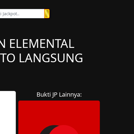
AN ELEMENTAL
TOTO LANGSUNG
Bukti JP Lainnya: