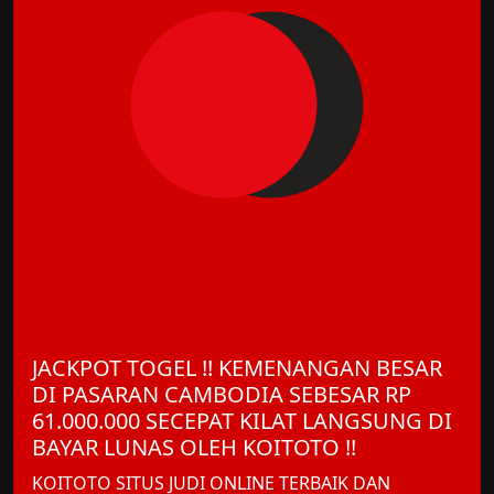
JACKPOT TOGEL !! KEMENANGAN BESAR
DI PASARAN CAMBODIA SEBESAR RP
61.000.000 SECEPAT KILAT LANGSUNG DI
BAYAR LUNAS OLEH KOITOTO !!
KOITOTO SITUS JUDI ONLINE TERBAIK DAN