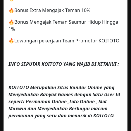
🔥Bonus Extra Mengajak Teman 10%
🔥Bonus Mengajak Teman Seumur Hidup Hingga
1%
🔥Lowongan pekerjaan Team Promotor KOITOTO
INFO SEPUTAR KOITOTO YANG WAJIB DI KETAHUI :
KOITOTO Merupakan Situs Bandar Online yang
Menyediakan Banyak Games dengan Satu User Id
seperti Permainan Online ,Toto Online , Slot
Maxwin dan Menyediakan Berbagai macam
permainan yang seru dan menarik di KOITOTO.