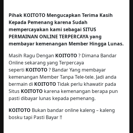
Pihak KOITOTO Mengucapkan Terima Kasih
Kepada Pemenang karena Sudah
mempercayakan kami sebagai SITUS
PERMAINAN ONLINE TERPERCAYA yang
membayar kemenangan Member Hingga Lunas.
Masih Ragu Dengan
KOITOTO
? Dimana Bandar
Online sekarang yang Terpercaya
seperti
KOITOTO
? Bandar Yang membayar
kemenangan Member Tanpa Tele-tele. Jadi anda
bermain di
KOITOTO
Tidak perlu khawatir pada
Situs
KOITOTO
karena kemenangan berapa pun
pasti dibayar lunas kepada pemenang.
KOITOTO
Bukan bandar online kaleng – kaleng
bosku tapi Pasti Bayar !!