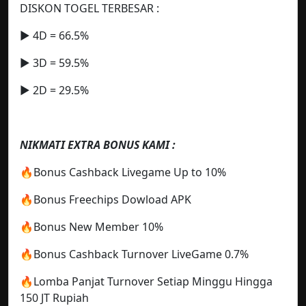
DISKON TOGEL TERBESAR :
▶️ 4D = 66.5%
▶️ 3D = 59.5%
▶️ 2D = 29.5%
NIKMATI EXTRA BONUS KAMI :
🔥Bonus Cashback Livegame Up to 10%
🔥Bonus Freechips Dowload APK
🔥Bonus New Member 10%
🔥Bonus Cashback Turnover LiveGame 0.7%
🔥Lomba Panjat Turnover Setiap Minggu Hingga
150 JT Rupiah