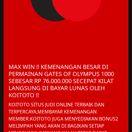
MAX WIN !! KEMENANGAN BESAR DI
PERMAINAN GATES OF OLYMPUS 1000
SEBESAR RP 76.000.000 SECEPAT KILAT
LANGSUNG DI BAYAR LUNAS OLEH
KOITOTO !!
KOITOTO SITUS JUDI ONLINE TERBAIK DAN
TERPERCAYA,MEMBAYAR KEMENANGAN
MEMBER.KOITOTO JUGA MENYEDIAKAN BONUS2
MELIMPAH YANG AKAN DI BAGIKAN SETIAP