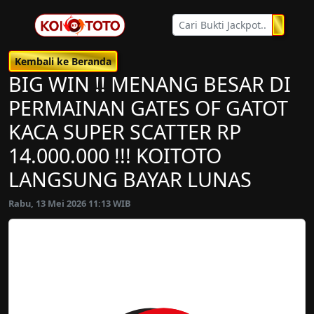
Kembali ke Beranda
BIG WIN !! MENANG BESAR DI
PERMAINAN GATES OF GATOT
KACA SUPER SCATTER RP
14.000.000 !!! KOITOTO
LANGSUNG BAYAR LUNAS
Rabu, 13 Mei 2026 11:13 WIB