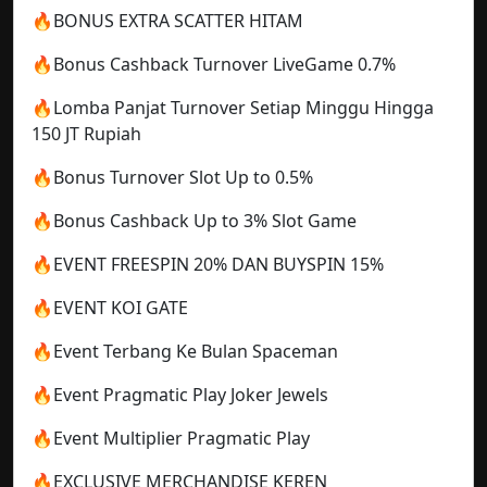
🔥BONUS EXTRA SCATTER HITAM
🔥Bonus Cashback Turnover LiveGame 0.7%
🔥Lomba Panjat Turnover Setiap Minggu Hingga
150 JT Rupiah
🔥Bonus Turnover Slot Up to 0.5%
🔥Bonus Cashback Up to 3% Slot Game
🔥EVENT FREESPIN 20% DAN BUYSPIN 15%
🔥EVENT KOI GATE
🔥Event Terbang Ke Bulan Spaceman
🔥Event Pragmatic Play Joker Jewels
🔥Event Multiplier Pragmatic Play
🔥EXCLUSIVE MERCHANDISE KEREN