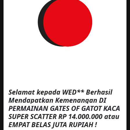
Selamat kepada WED** Berhasil
Mendapatkan Kemenangan DI
PERMAINAN GATES OF GATOT KACA
SUPER SCATTER RP 14.000.000 atau
EMPAT BELAS JUTA RUPIAH !