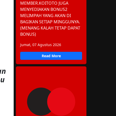
MEMBER.KOITOTO JUGA
MENYEDIAKAN BONUS2
MELIMPAH YANG AKAN DI
BAGIKAN SETIAP MINGGUNYA.
(MENANG KALAH TETAP DAPAT
BONUS)
Jumat, 07 Agustus 2026
Read More
an
au