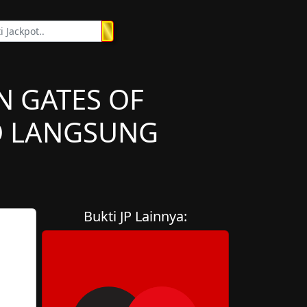
N GATES OF
TO LANGSUNG
Bukti JP Lainnya: