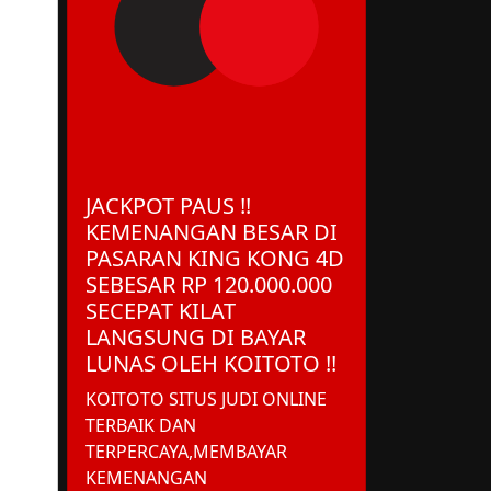
JACKPOT PAUS !!
KEMENANGAN BESAR DI
PASARAN KING KONG 4D
SEBESAR RP 120.000.000
SECEPAT KILAT
LANGSUNG DI BAYAR
LUNAS OLEH KOITOTO !!
KOITOTO SITUS JUDI ONLINE
TERBAIK DAN
TERPERCAYA,MEMBAYAR
KEMENANGAN