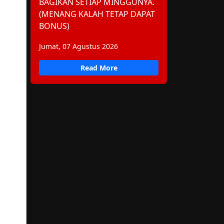
BAGIKAN SETIAP MINGGUNYA.
(MENANG KALAH TETAP DAPAT
BONUS)
Jumat, 07 Agustus 2026
Read More