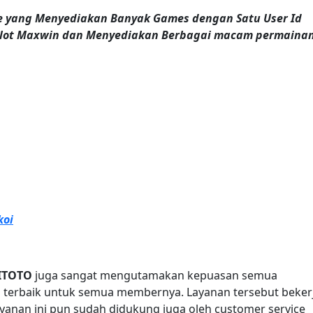
e yang Menyediakan Banyak Games dengan Satu User Id
 , Slot Maxwin dan Menyediakan Berbagai macam permaina
koi
ITOTO
juga sangat mengutamakan kepuasan semua
erbaik untuk semua membernya. Layanan tersebut beker
ayanan ini pun sudah didukung juga oleh customer service