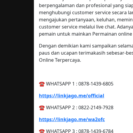
berpengalaman dan profesional yang sia
menghubungi customer service secara lang
mengajukan pertanyaan, keluhan, meminta
customer service melalui live chat. Ada
pemain untuk mainkan Permainan online 
Dengan demikian kami sampaikan selama
paus dan ucapan terimakasih sebesar-be
Online Terpercaya.
☎️ WHATSAPP 1 : 0878-1439-6805
https://linkjago.me/official
☎️ WHATSAPP 2 : 0822-2149-7928
https://linkjago.me/wa2ofc
☎️ WHATSAPP 3 : 0878-1439-6784