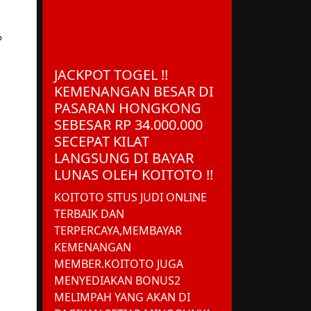
?
JACKPOT TOGEL !!
KEMENANGAN BESAR DI
PASARAN HONGKONG
SEBESAR RP 34.000.000
SECEPAT KILAT
LANGSUNG DI BAYAR
LUNAS OLEH KOITOTO !!
KOITOTO SITUS JUDI ONLINE
TERBAIK DAN
TERPERCAYA,MEMBAYAR
KEMENANGAN
MEMBER.KOITOTO JUGA
MENYEDIAKAN BONUS2
MELIMPAH YANG AKAN DI