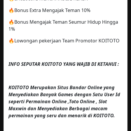
🔥Bonus Extra Mengajak Teman 10%
🔥Bonus Mengajak Teman Seumur Hidup Hingga
1%
🔥Lowongan pekerjaan Team Promotor KOITOTO
INFO SEPUTAR KOITOTO YANG WAJIB DI KETAHUI :
KOITOTO Merupakan Situs Bandar Online yang
Menyediakan Banyak Games dengan Satu User Id
seperti Permainan Online ,Toto Online , Slot
Maxwin dan Menyediakan Berbagai macam
permainan yang seru dan menarik di KOITOTO.