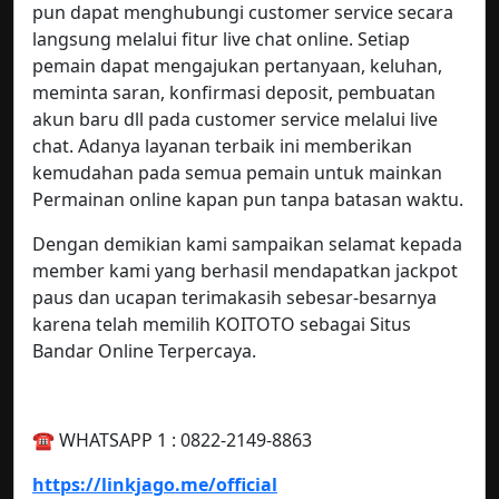
pun dapat menghubungi customer service secara
langsung melalui fitur live chat online. Setiap
pemain dapat mengajukan pertanyaan, keluhan,
meminta saran, konfirmasi deposit, pembuatan
akun baru dll pada customer service melalui live
chat. Adanya layanan terbaik ini memberikan
kemudahan pada semua pemain untuk mainkan
Permainan online kapan pun tanpa batasan waktu.
Dengan demikian kami sampaikan selamat kepada
member kami yang berhasil mendapatkan jackpot
paus dan ucapan terimakasih sebesar-besarnya
karena telah memilih KOITOTO sebagai Situs
Bandar Online Terpercaya.
☎️ WHATSAPP 1 : 0822-2149-8863
https://linkjago.me/official