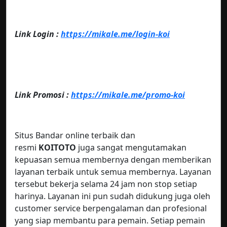
Link Login :
https://mikale.me/login-koi
Link Promosi :
https://mikale.me/promo-koi
Situs Bandar online terbaik dan
resmi
KOITOTO
juga sangat mengutamakan
kepuasan semua membernya dengan memberikan
layanan terbaik untuk semua membernya. Layanan
tersebut bekerja selama 24 jam non stop setiap
harinya. Layanan ini pun sudah didukung juga oleh
customer service berpengalaman dan profesional
yang siap membantu para pemain. Setiap pemain