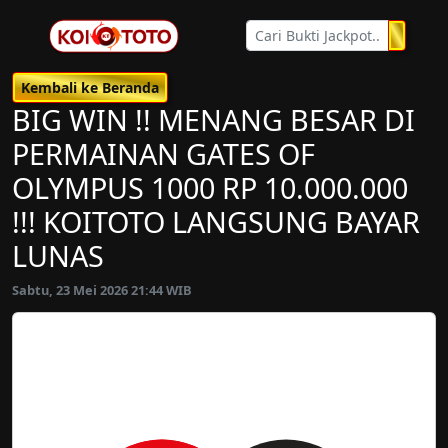
Kembali ke Beranda
BIG WIN !! MENANG BESAR DI
PERMAINAN GATES OF
OLYMPUS 1000 RP 10.000.000
!!! KOITOTO LANGSUNG BAYAR
LUNAS
Sabtu, 23 Mei 2026 21:44 WIB