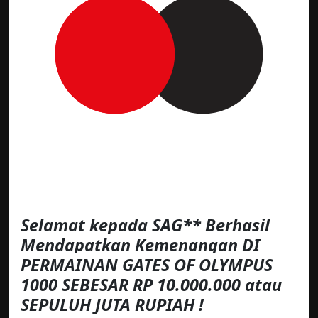
Selamat kepada SAG** Berhasil
Mendapatkan Kemenangan DI
PERMAINAN GATES OF OLYMPUS
1000 SEBESAR RP 10.000.000 atau
SEPULUH JUTA RUPIAH !