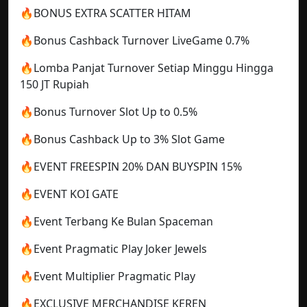
🔥BONUS EXTRA SCATTER HITAM
🔥Bonus Cashback Turnover LiveGame 0.7%
🔥Lomba Panjat Turnover Setiap Minggu Hingga
150 JT Rupiah
🔥Bonus Turnover Slot Up to 0.5%
🔥Bonus Cashback Up to 3% Slot Game
🔥EVENT FREESPIN 20% DAN BUYSPIN 15%
🔥EVENT KOI GATE
🔥Event Terbang Ke Bulan Spaceman
🔥Event Pragmatic Play Joker Jewels
🔥Event Multiplier Pragmatic Play
🔥EXCLUSIVE MERCHANDISE KEREN