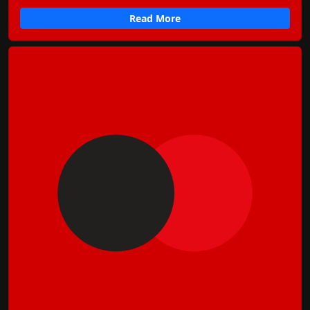
Read More