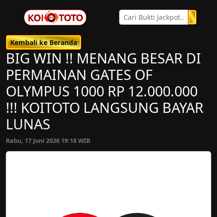
Kembali ke Beranda
BIG WIN !! MENANG BESAR DI
PERMAINAN GATES OF
OLYMPUS 1000 RP 12.000.000
!!! KOITOTO LANGSUNG BAYAR
LUNAS
Rabu, 17 Juni 2026 19:18 WIB