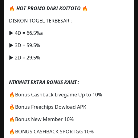
🔥
HOT PROMO DARI KOITOTO
🔥
DISKON TOGEL TERBESAR :
▶️ 4D = 66.5%a
▶️ 3D = 59.5%
▶️ 2D = 29.5%
NIKMATI EXTRA BONUS KAMI :
🔥Bonus Cashback Livegame Up to 10%
🔥Bonus Freechips Dowload APK
🔥Bonus New Member 10%
🔥BONUS CASHBACK SPORTGG 10%