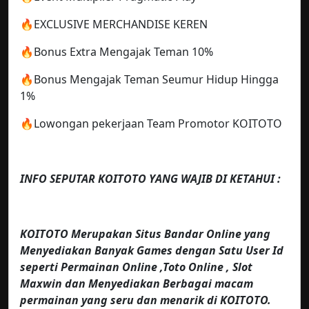
🔥EXCLUSIVE MERCHANDISE KEREN
🔥Bonus Extra Mengajak Teman 10%
🔥Bonus Mengajak Teman Seumur Hidup Hingga
1%
🔥Lowongan pekerjaan Team Promotor KOITOTO
INFO SEPUTAR KOITOTO YANG WAJIB DI KETAHUI :
KOITOTO Merupakan Situs Bandar Online yang
Menyediakan Banyak Games dengan Satu User Id
seperti Permainan Online ,Toto Online , Slot
Maxwin dan Menyediakan Berbagai macam
permainan yang seru dan menarik di KOITOTO.