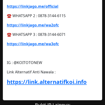
https://linkjago.me/official
☎️ WHATSAPP 2 : 0878-3144-6115
https://linkjago.me/wa2ofc
☎️ WHATSAPP 3 : 0878-3144-6071
https://linkjago.me/wa3ofc
IG : @KOITOTONEW
Link Alternatif Anti Nawala :
https://link.alternatifkoi.info
Bukti JP Lainnya: