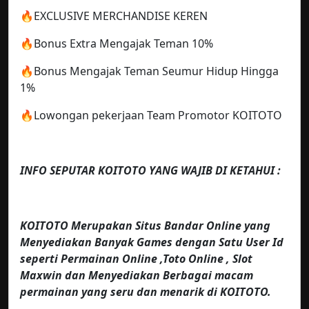
🔥EXCLUSIVE MERCHANDISE KEREN
🔥Bonus Extra Mengajak Teman 10%
🔥Bonus Mengajak Teman Seumur Hidup Hingga
1%
🔥Lowongan pekerjaan Team Promotor KOITOTO
INFO SEPUTAR KOITOTO YANG WAJIB DI KETAHUI :
KOITOTO Merupakan Situs Bandar Online yang
Menyediakan Banyak Games dengan Satu User Id
seperti Permainan Online ,Toto Online , Slot
Maxwin dan Menyediakan Berbagai macam
permainan yang seru dan menarik di KOITOTO.