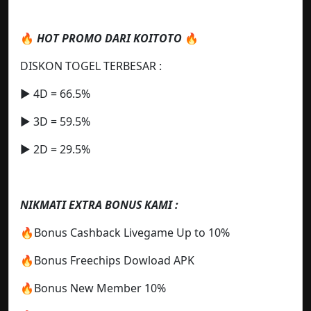
🔥
HOT PROMO DARI KOITOTO
🔥
DISKON TOGEL TERBESAR :
▶️ 4D = 66.5%
▶️ 3D = 59.5%
▶️ 2D = 29.5%
NIKMATI EXTRA BONUS KAMI :
🔥Bonus Cashback Livegame Up to 10%
🔥Bonus Freechips Dowload APK
🔥Bonus New Member 10%