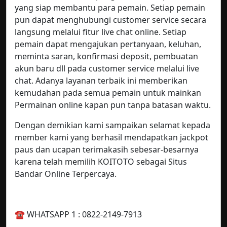
yang siap membantu para pemain. Setiap pemain
pun dapat menghubungi customer service secara
langsung melalui fitur live chat online. Setiap
pemain dapat mengajukan pertanyaan, keluhan,
meminta saran, konfirmasi deposit, pembuatan
akun baru dll pada customer service melalui live
chat. Adanya layanan terbaik ini memberikan
kemudahan pada semua pemain untuk mainkan
Permainan online kapan pun tanpa batasan waktu.
Dengan demikian kami sampaikan selamat kepada
member kami yang berhasil mendapatkan jackpot
paus dan ucapan terimakasih sebesar-besarnya
karena telah memilih KOITOTO sebagai Situs
Bandar Online Terpercaya.
☎️ WHATSAPP 1 : 0822-2149-7913