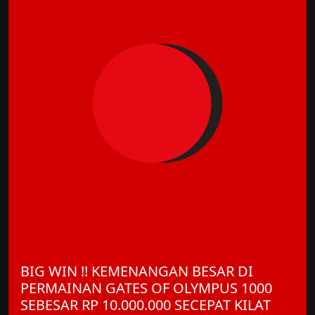
BIG WIN !! KEMENANGAN BESAR DI
PERMAINAN GATES OF OLYMPUS 1000
SEBESAR RP 10.000.000 SECEPAT KILAT