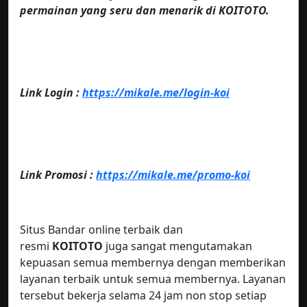
permainan yang seru dan menarik di KOITOTO.
Link Login :
https://mikale.me/login-koi
Link Promosi :
https://mikale.me/promo-koi
Situs Bandar online terbaik dan
resmi
KOITOTO
juga sangat mengutamakan
kepuasan semua membernya dengan memberikan
layanan terbaik untuk semua membernya. Layanan
tersebut bekerja selama 24 jam non stop setiap