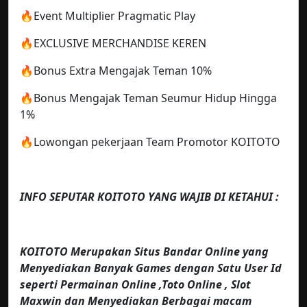
🔥Event Multiplier Pragmatic Play
🔥EXCLUSIVE MERCHANDISE KEREN
🔥Bonus Extra Mengajak Teman 10%
🔥Bonus Mengajak Teman Seumur Hidup Hingga
1%
🔥Lowongan pekerjaan Team Promotor KOITOTO
INFO SEPUTAR KOITOTO YANG WAJIB DI KETAHUI :
KOITOTO Merupakan Situs Bandar Online yang
Menyediakan Banyak Games dengan Satu User Id
seperti Permainan Online ,Toto Online , Slot
Maxwin dan Menyediakan Berbagai macam