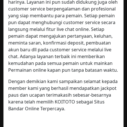
harinya. Layanan ini pun sudah didukung juga oleh
customer service berpengalaman dan profesional
yang siap membantu para pemain. Setiap pemain
pun dapat menghubungi customer service secara
langsung melalui fitur live chat online. Setiap
pemain dapat mengajukan pertanyaan, keluhan,
meminta saran, konfirmasi deposit, pembuatan
akun baru dll pada customer service melalui live
chat. Adanya layanan terbaik ini memberikan
kemudahan pada semua pemain untuk mainkan
Permainan online kapan pun tanpa batasan waktu.
Dengan demikian kami sampaikan selamat kepada
member kami yang berhasil mendapatkan jackpot
paus dan ucapan terimakasih sebesar-besarnya
karena telah memilih KOITOTO sebagai Situs
Bandar Online Terpercaya.