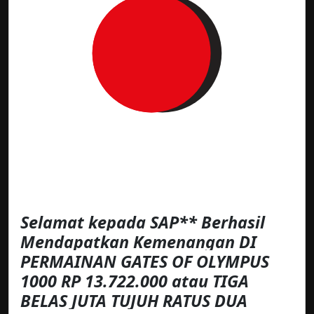
Selamat kepada SAP** Berhasil
Mendapatkan Kemenangan DI
PERMAINAN GATES OF OLYMPUS
1000 RP 13.722.000 atau TIGA
BELAS JUTA TUJUH RATUS DUA