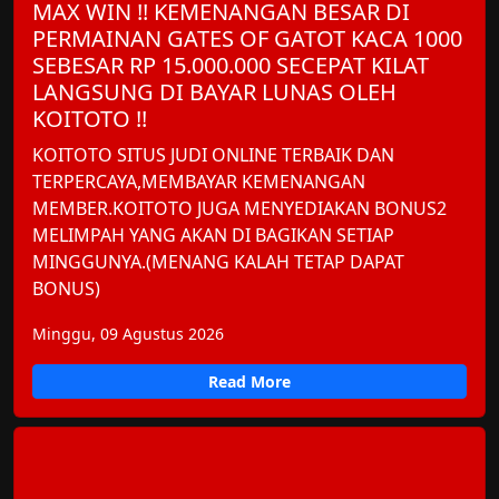
MAX WIN !! KEMENANGAN BESAR DI
PERMAINAN GATES OF GATOT KACA 1000
SEBESAR RP 15.000.000 SECEPAT KILAT
LANGSUNG DI BAYAR LUNAS OLEH
KOITOTO !!
KOITOTO SITUS JUDI ONLINE TERBAIK DAN
TERPERCAYA,MEMBAYAR KEMENANGAN
MEMBER.KOITOTO JUGA MENYEDIAKAN BONUS2
MELIMPAH YANG AKAN DI BAGIKAN SETIAP
MINGGUNYA.(MENANG KALAH TETAP DAPAT
BONUS)
Minggu, 09 Agustus 2026
Read More