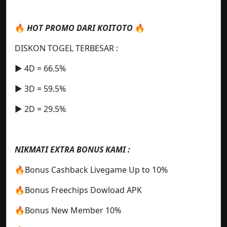
🔥
HOT PROMO DARI KOITOTO
🔥
DISKON TOGEL TERBESAR :
▶️ 4D = 66.5%
▶️ 3D = 59.5%
▶️ 2D = 29.5%
NIKMATI EXTRA BONUS KAMI :
🔥Bonus Cashback Livegame Up to 10%
🔥Bonus Freechips Dowload APK
🔥Bonus New Member 10%