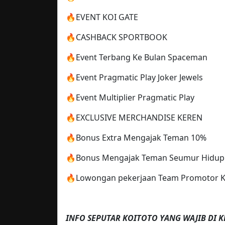
🔥EVENT KOI GATE
🔥
CASHBACK SPORTBOOK
🔥Event Terbang Ke Bulan Spaceman
🔥Event Pragmatic Play Joker Jewels
🔥Event Multiplier Pragmatic Play
🔥EXCLUSIVE MERCHANDISE KEREN
🔥Bonus Extra Mengajak Teman 10%
🔥Bonus Mengajak Teman Seumur Hidup
🔥Lowongan pekerjaan Team Promotor 
INFO SEPUTAR KOITOTO YANG WAJIB DI K