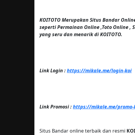
KOITOTO Merupakan Situs Bandar Onlin
seperti Permainan Online ,Toto Online
yang seru dan menarik di KOITOTO.
Link Login :
https://mikale.me/login-koi
Link Promosi :
https://mikale.me/promo-
Situs Bandar online terbaik dan resmi
KO