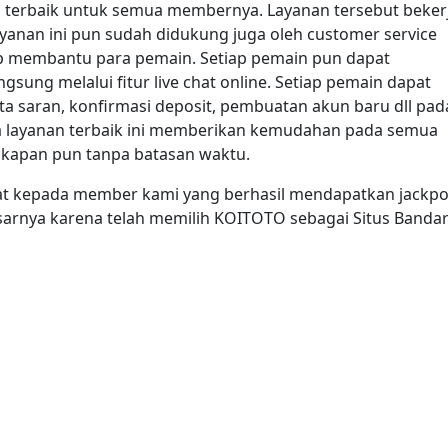
erbaik untuk semua membernya. Layanan tersebut beker
ayanan ini pun sudah didukung juga oleh customer service
p membantu para pemain. Setiap pemain pun dapat
sung melalui fitur live chat online. Setiap pemain dapat
 saran, konfirmasi deposit, pembuatan akun baru dll pad
nya layanan terbaik ini memberikan kemudahan pada semua
kapan pun tanpa batasan waktu.
t kepada member kami yang berhasil mendapatkan jackpo
sarnya karena telah memilih KOITOTO sebagai Situs Banda