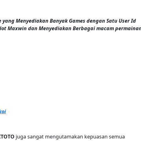
e yang Menyediakan Banyak Games dengan Satu User Id
 , Slot Maxwin dan Menyediakan Berbagai macam permaina
koi
ITOTO
juga sangat mengutamakan kepuasan semua