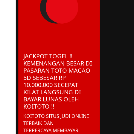
JACKPOT TOGEL !!
KEMENANGAN BESAR DI
PASARAN TOTO MACAO
5D SEBESAR RP
10.000.000 SECEPAT
KILAT LANGSUNG DI
BAYAR LUNAS OLEH
KOITOTO !!
KOITOTO SITUS JUDI ONLINE
TERBAIK DAN
TERPERCAYA,MEMBAYAR