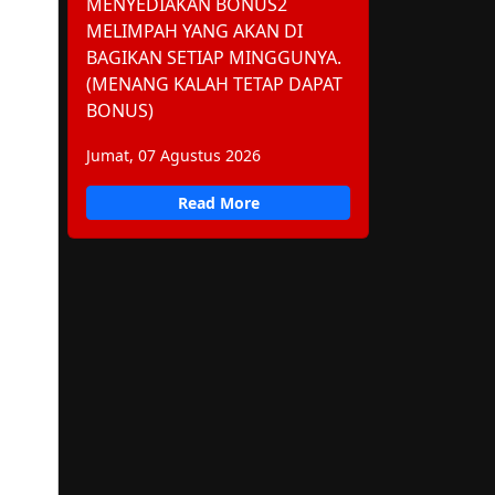
MENYEDIAKAN BONUS2
MELIMPAH YANG AKAN DI
BAGIKAN SETIAP MINGGUNYA.
(MENANG KALAH TETAP DAPAT
BONUS)
Jumat, 07 Agustus 2026
Read More