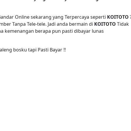
andar Online sekarang yang Terpercaya seperti
KOITOTO
r Tanpa Tele-tele. Jadi anda bermain di
KOITOTO
Tidak
a kemenangan berapa pun pasti dibayar lunas
leng bosku tapi Pasti Bayar !!