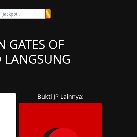
N GATES OF
TO LANGSUNG
Bukti JP Lainnya: