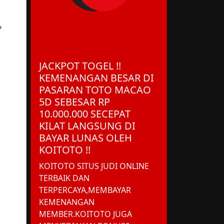
?
JACKPOT TOGEL !!
KEMENANGAN BESAR DI
PASARAN TOTO MACAO
5D SEBESAR RP
10.000.000 SECEPAT
KILAT LANGSUNG DI
BAYAR LUNAS OLEH
KOITOTO !!
KOITOTO SITUS JUDI ONLINE
TERBAIK DAN
TERPERCAYA,MEMBAYAR
KEMENANGAN
MEMBER.KOITOTO JUGA