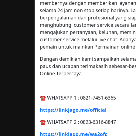
membernya dengan memberikan layanan t
selama 24 jam non stop setiap harinya. L
berpengalaman dan profesional yang sia
menghubungi customer service secara lang
mengajukan pertanyaan, keluhan, meminta
customer service melalui live chat. Ada
pemain untuk mainkan Permainan online 
Dengan demikian kami sampaikan selama
paus dan ucapan terimakasih sebesar-be
Online Terpercaya.
☎️ WHATSAPP 1 : 0821-7451-6365
https://linkjago.me/official
☎️ WHATSAPP 2 : 0823-6316-8847
https://linkjago.me/wa2ofc