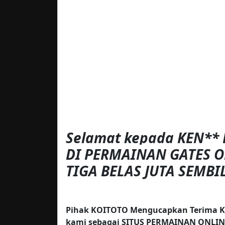
Selamat kepada KEN**
DI PERMAINAN GATES OF
TIGA BELAS JUTA SEMBI
Pihak KOITOTO Mengucapkan Terima 
kami sebagai SITUS PERMAINAN ONLI