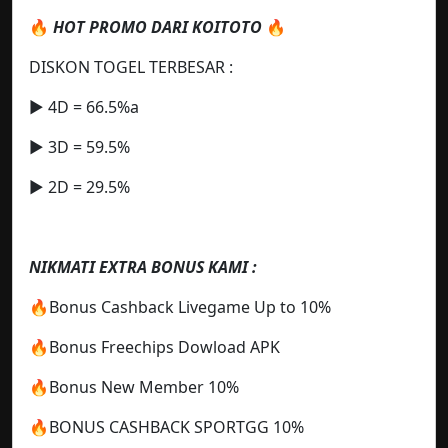
🔥
HOT PROMO DARI KOITOTO
🔥
DISKON TOGEL TERBESAR :
▶️ 4D = 66.5%a
▶️ 3D = 59.5%
▶️ 2D = 29.5%
NIKMATI EXTRA BONUS KAMI :
🔥Bonus Cashback Livegame Up to 10%
🔥Bonus Freechips Dowload APK
🔥Bonus New Member 10%
🔥BONUS CASHBACK SPORTGG 10%