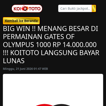
Kembali ke Beranda
BIG WIN !! MENANG BESAR DI
PERMAINAN GATES OF
OLYMPUS 1000 RP 14.000.000
!!! KOITOTO LANGSUNG BAYAR
LUNAS
Minggu, 21 Juni 2026 01:47 WIB