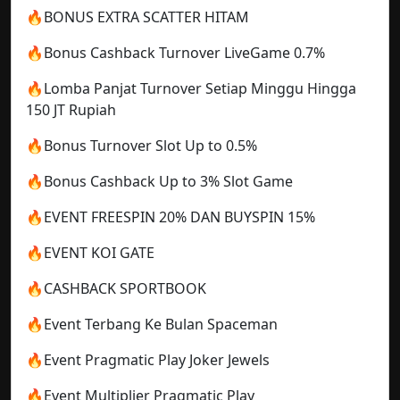
🔥BONUS EXTRA SCATTER HITAM
🔥Bonus Cashback Turnover LiveGame 0.7%
🔥Lomba Panjat Turnover Setiap Minggu Hingga
150 JT Rupiah
🔥Bonus Turnover Slot Up to 0.5%
🔥Bonus Cashback Up to 3% Slot Game
🔥EVENT FREESPIN 20% DAN BUYSPIN 15%
🔥EVENT KOI GATE
🔥
CASHBACK SPORTBOOK
🔥Event Terbang Ke Bulan Spaceman
🔥Event Pragmatic Play Joker Jewels
🔥Event Multiplier Pragmatic Play