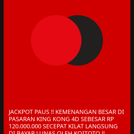
JACKPOT PAUS !! KEMENANGAN BESAR DI
PASARAN KING KONG 4D SEBESAR RP
120.000.000 SECEPAT KILAT LANGSUNG
DI BAYAR LUNAS OLEH KOITOTO !!