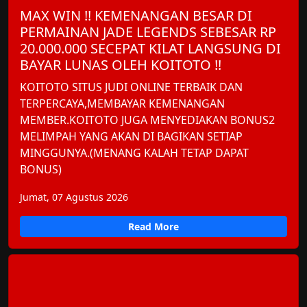
MAX WIN !! KEMENANGAN BESAR DI
PERMAINAN JADE LEGENDS SEBESAR RP
20.000.000 SECEPAT KILAT LANGSUNG DI
BAYAR LUNAS OLEH KOITOTO !!
KOITOTO SITUS JUDI ONLINE TERBAIK DAN
TERPERCAYA,MEMBAYAR KEMENANGAN
MEMBER.KOITOTO JUGA MENYEDIAKAN BONUS2
MELIMPAH YANG AKAN DI BAGIKAN SETIAP
MINGGUNYA.(MENANG KALAH TETAP DAPAT
BONUS)
Jumat, 07 Agustus 2026
Read More