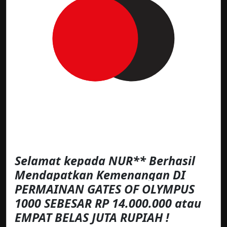
Selamat kepada NUR** Berhasil
Mendapatkan Kemenangan DI
PERMAINAN GATES OF OLYMPUS
1000 SEBESAR RP 14.000.000 atau
EMPAT BELAS JUTA RUPIAH !