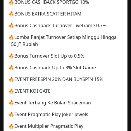
🔥BONUS CASHBACK SPORTGG 10%
🔥BONUS EXTRA SCATTER HITAM
🔥Bonus Cashback Turnover LiveGame 0.7%
🔥Lomba Panjat Turnover Setiap Minggu Hingga
150 JT Rupiah
🔥Bonus Turnover Slot Up to 0.5%
🔥Bonus Cashback Up to 3% Slot Game
🔥EVENT FREESPIN 20% DAN BUYSPIN 15%
🔥EVENT KOI GATE
🔥Event Terbang Ke Bulan Spaceman
🔥Event Pragmatic Play Joker Jewels
🔥Event Multiplier Pragmatic Play