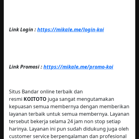
Link Login :
https://mikale.me/login-koi
Link Promosi :
https://mikale.me/promo-koi
Situs Bandar online terbaik dan
resmi
KOITOTO
juga sangat mengutamakan
kepuasan semua membernya dengan memberikan
layanan terbaik untuk semua membernya. Layanan
tersebut bekerja selama 24 jam non stop setiap
harinya. Layanan ini pun sudah didukung juga oleh
customer service berpengalaman dan profesional