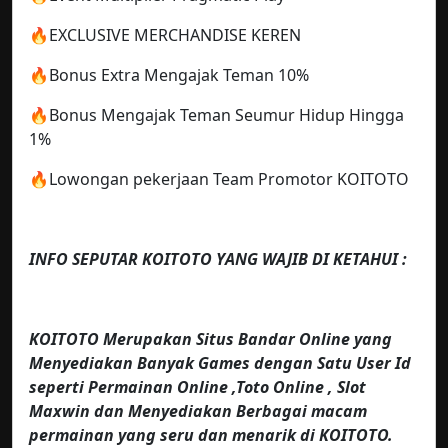
🔥EXCLUSIVE MERCHANDISE KEREN
🔥Bonus Extra Mengajak Teman 10%
🔥Bonus Mengajak Teman Seumur Hidup Hingga
1%
🔥Lowongan pekerjaan Team Promotor KOITOTO
INFO SEPUTAR KOITOTO YANG WAJIB DI KETAHUI :
KOITOTO Merupakan Situs Bandar Online yang
Menyediakan Banyak Games dengan Satu User Id
seperti Permainan Online ,Toto Online , Slot
Maxwin dan Menyediakan Berbagai macam
permainan yang seru dan menarik di KOITOTO.