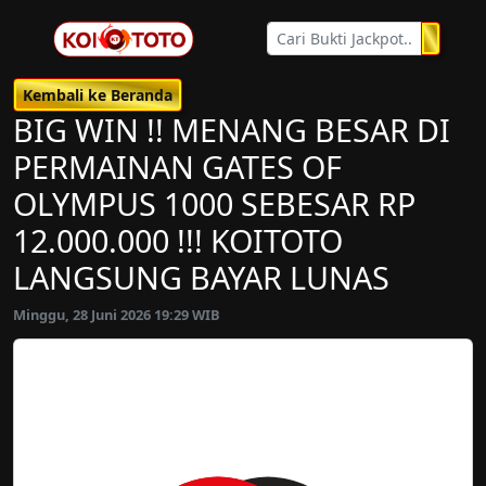
Kembali ke Beranda
BIG WIN !! MENANG BESAR DI
PERMAINAN GATES OF
OLYMPUS 1000 SEBESAR RP
12.000.000 !!! KOITOTO
LANGSUNG BAYAR LUNAS
Minggu, 28 Juni 2026 19:29 WIB