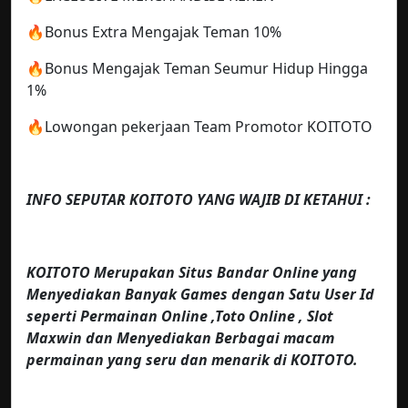
🔥Bonus Extra Mengajak Teman 10%
🔥Bonus Mengajak Teman Seumur Hidup Hingga
1%
🔥Lowongan pekerjaan Team Promotor KOITOTO
INFO SEPUTAR KOITOTO YANG WAJIB DI KETAHUI :
KOITOTO Merupakan Situs Bandar Online yang
Menyediakan Banyak Games dengan Satu User Id
seperti Permainan Online ,Toto Online , Slot
Maxwin dan Menyediakan Berbagai macam
permainan yang seru dan menarik di KOITOTO.