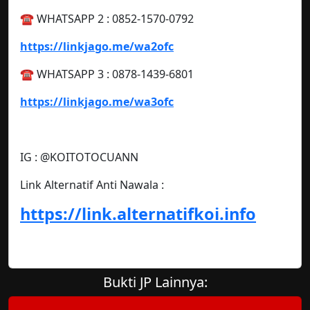
☎️ WHATSAPP 2 : 0852-1570-0792
https://linkjago.me/wa2ofc
☎️ WHATSAPP 3 : 0878-1439-6801
https://linkjago.me/wa3ofc
IG : @KOITOTOCUANN
Link Alternatif Anti Nawala :
https://link.alternatifkoi.info
Bukti JP Lainnya: