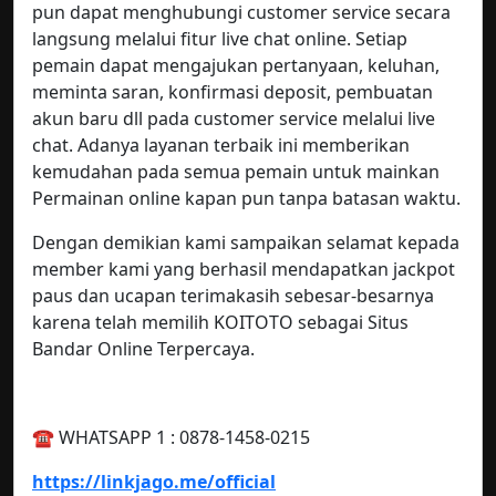
pun dapat menghubungi customer service secara
langsung melalui fitur live chat online. Setiap
pemain dapat mengajukan pertanyaan, keluhan,
meminta saran, konfirmasi deposit, pembuatan
akun baru dll pada customer service melalui live
chat. Adanya layanan terbaik ini memberikan
kemudahan pada semua pemain untuk mainkan
Permainan online kapan pun tanpa batasan waktu.
Dengan demikian kami sampaikan selamat kepada
member kami yang berhasil mendapatkan jackpot
paus dan ucapan terimakasih sebesar-besarnya
karena telah memilih KOITOTO sebagai Situs
Bandar Online Terpercaya.
☎️ WHATSAPP 1 : 0878-1458-0215
https://linkjago.me/official