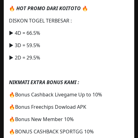
🔥
HOT PROMO DARI KOITOTO
🔥
DISKON TOGEL TERBESAR :
▶️ 4D = 66.5%
▶️ 3D = 59.5%
▶️ 2D = 29.5%
NIKMATI EXTRA BONUS KAMI :
🔥Bonus Cashback Livegame Up to 10%
🔥Bonus Freechips Dowload APK
🔥Bonus New Member 10%
🔥BONUS CASHBACK SPORTGG 10%