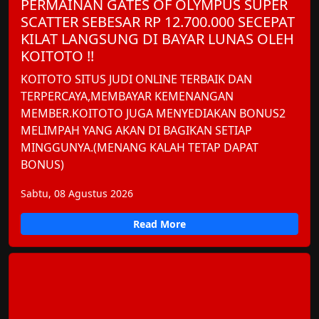
PERMAINAN GATES OF OLYMPUS SUPER
SCATTER SEBESAR RP 12.700.000 SECEPAT
KILAT LANGSUNG DI BAYAR LUNAS OLEH
KOITOTO !!
KOITOTO SITUS JUDI ONLINE TERBAIK DAN
TERPERCAYA,MEMBAYAR KEMENANGAN
MEMBER.KOITOTO JUGA MENYEDIAKAN BONUS2
MELIMPAH YANG AKAN DI BAGIKAN SETIAP
MINGGUNYA.(MENANG KALAH TETAP DAPAT
BONUS)
Sabtu, 08 Agustus 2026
Read More