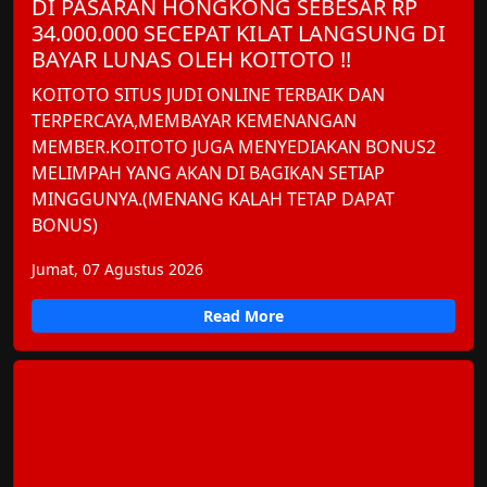
DI PASARAN HONGKONG SEBESAR RP
34.000.000 SECEPAT KILAT LANGSUNG DI
BAYAR LUNAS OLEH KOITOTO !!
KOITOTO SITUS JUDI ONLINE TERBAIK DAN
TERPERCAYA,MEMBAYAR KEMENANGAN
MEMBER.KOITOTO JUGA MENYEDIAKAN BONUS2
MELIMPAH YANG AKAN DI BAGIKAN SETIAP
MINGGUNYA.(MENANG KALAH TETAP DAPAT
BONUS)
Jumat, 07 Agustus 2026
Read More