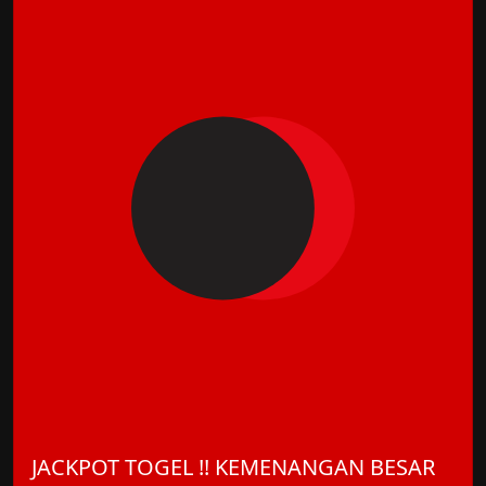
JACKPOT TOGEL !! KEMENANGAN BESAR