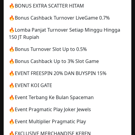
🔥BONUS EXTRA SCATTER HITAM
🔥Bonus Cashback Turnover LiveGame 0.7%
🔥Lomba Panjat Turnover Setiap Minggu Hingga
150 JT Rupiah
🔥Bonus Turnover Slot Up to 0.5%
🔥Bonus Cashback Up to 3% Slot Game
🔥EVENT FREESPIN 20% DAN BUYSPIN 15%
🔥EVENT KOI GATE
🔥Event Terbang Ke Bulan Spaceman
🔥Event Pragmatic Play Joker Jewels
🔥Event Multiplier Pragmatic Play
🔥EXCLUSIVE MERCHANDISE KEREN