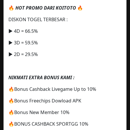
🔥
HOT PROMO DARI KOITOTO
🔥
DISKON TOGEL TERBESAR :
▶️ 4D = 66.5%
▶️ 3D = 59.5%
▶️ 2D = 29.5%
NIKMATI EXTRA BONUS KAMI :
🔥Bonus Cashback Livegame Up to 10%
🔥Bonus Freechips Dowload APK
🔥Bonus New Member 10%
🔥BONUS CASHBACK SPORTGG 10%