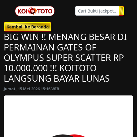
Kembali ke Beranda
BIG WIN !! MENANG BESAR DI
PERMAINAN GATES OF
OLYMPUS SUPER SCATTER RP
10.000.000 !!! KOITOTO
LANGSUNG BAYAR LUNAS
Jumat, 15 Mei 2026 15:16 WIB