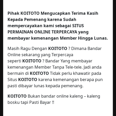
Pihak KOITOTO Mengucapkan Terima Kasih
Kepada Pemenang karena Sudah
mempercayakan kami sebagai SITUS
PERMAINAN ONLINE TERPERCAYA yang
membayar kemenangan Member Hingga Lunas.
Masih Ragu Dengan
KOITOTO
? Dimana Bandar
Online sekarang yang Terpercaya
seperti
KOITOTO
? Bandar Yang membayar
kemenangan Member Tanpa Tele-tele. Jadi anda
bermain di
KOITOTO
Tidak perlu khawatir pada
Situs
KOITOTO
karena kemenangan berapa pun
pasti dibayar lunas kepada pemenang.
KOITOTO
Bukan bandar online kaleng – kaleng
bosku tapi Pasti Bayar !!