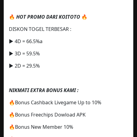
🔥
HOT PROMO DARI KOITOTO
🔥
DISKON TOGEL TERBESAR :
▶️ 4D = 66.5%a
▶️ 3D = 59.5%
▶️ 2D = 29.5%
NIKMATI EXTRA BONUS KAMI :
🔥Bonus Cashback Livegame Up to 10%
🔥Bonus Freechips Dowload APK
🔥Bonus New Member 10%