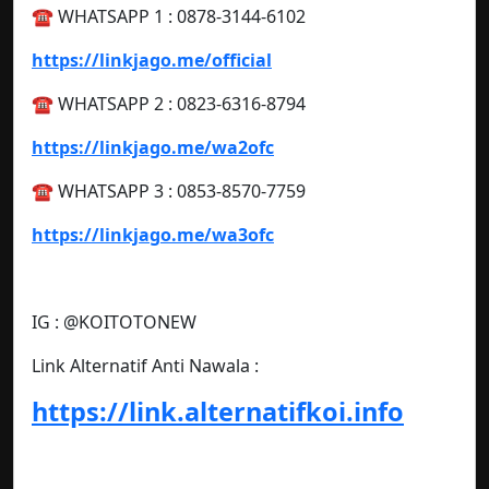
☎️ WHATSAPP 1 : 0878-3144-6102
https://linkjago.me/official
☎️ WHATSAPP 2 : 0823-6316-8794
https://linkjago.me/wa2ofc
☎️ WHATSAPP 3 : 0853-8570-7759
https://linkjago.me/wa3ofc
IG : @KOITOTONEW
Link Alternatif Anti Nawala :
https://link.alternatifkoi.info