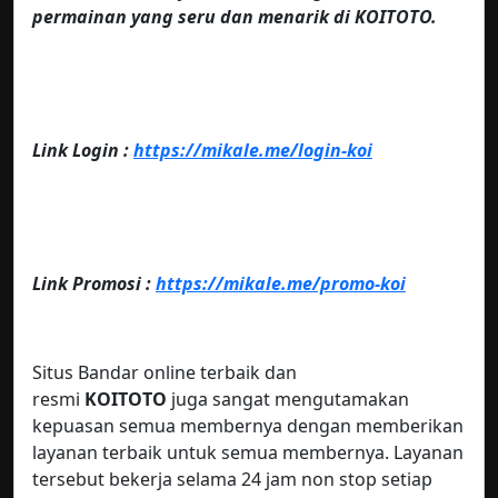
permainan yang seru dan menarik di KOITOTO.
Link Login :
https://mikale.me/login-koi
Link Promosi :
https://mikale.me/promo-koi
Situs Bandar online terbaik dan
resmi
KOITOTO
juga sangat mengutamakan
kepuasan semua membernya dengan memberikan
layanan terbaik untuk semua membernya. Layanan
tersebut bekerja selama 24 jam non stop setiap