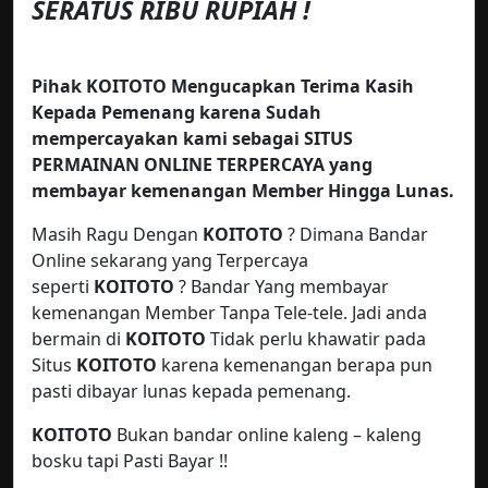
SERATUS RIBU RUPIAH !
Pihak KOITOTO Mengucapkan Terima Kasih
Kepada Pemenang karena Sudah
mempercayakan kami sebagai SITUS
PERMAINAN ONLINE TERPERCAYA yang
membayar kemenangan Member Hingga Lunas.
Masih Ragu Dengan
KOITOTO
? Dimana Bandar
Online sekarang yang Terpercaya
seperti
KOITOTO
? Bandar Yang membayar
kemenangan Member Tanpa Tele-tele. Jadi anda
bermain di
KOITOTO
Tidak perlu khawatir pada
Situs
KOITOTO
karena kemenangan berapa pun
pasti dibayar lunas kepada pemenang.
KOITOTO
Bukan bandar online kaleng – kaleng
bosku tapi Pasti Bayar !!