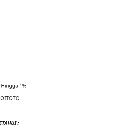
 Hingga 1%
KOITOTO
ETAHUI :