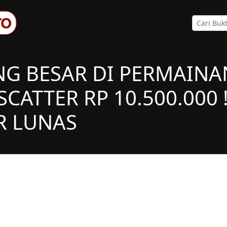
NG BESAR DI PERMAINA
CATTER RP 10.500.000 !
R LUNAS