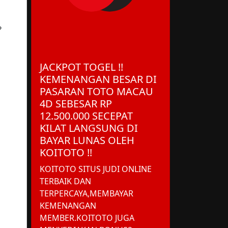
?
JACKPOT TOGEL !!
KEMENANGAN BESAR DI
PASARAN TOTO MACAU
4D SEBESAR RP
12.500.000 SECEPAT
KILAT LANGSUNG DI
BAYAR LUNAS OLEH
KOITOTO !!
KOITOTO SITUS JUDI ONLINE
TERBAIK DAN
TERPERCAYA,MEMBAYAR
KEMENANGAN
MEMBER.KOITOTO JUGA