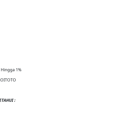
 Hingga 1%
KOITOTO
ETAHUI :