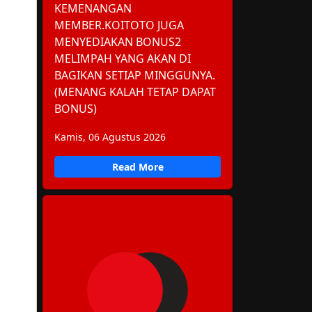
KEMENANGAN
MEMBER.KOITOTO JUGA
MENYEDIAKAN BONUS2
MELIMPAH YANG AKAN DI
BAGIKAN SETIAP MINGGUNYA.
(MENANG KALAH TETAP DAPAT
BONUS)
Kamis, 06 Agustus 2026
Read More