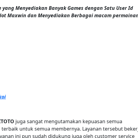
e yang Menyediakan Banyak Games dengan Satu User Id
 , Slot Maxwin dan Menyediakan Berbagai macam permaina
koi
ITOTO
juga sangat mengutamakan kepuasan semua
erbaik untuk semua membernya. Layanan tersebut beker
ayanan ini pun sudah didukung juga oleh customer service