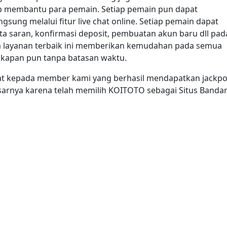
p membantu para pemain. Setiap pemain pun dapat
sung melalui fitur live chat online. Setiap pemain dapat
 saran, konfirmasi deposit, pembuatan akun baru dll pad
nya layanan terbaik ini memberikan kemudahan pada semua
kapan pun tanpa batasan waktu.
t kepada member kami yang berhasil mendapatkan jackpo
sarnya karena telah memilih KOITOTO sebagai Situs Banda