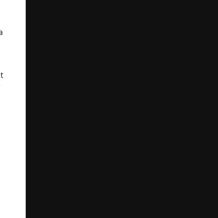
a
t
r