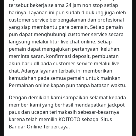
tersebut bekerja selama 24 jam non stop setiap
harinya. Layanan ini pun sudah didukung juga oleh
customer service berpengalaman dan profesional
yang siap membantu para pemain. Setiap pemain
pun dapat menghubungi customer service secara
langsung melalui fitur live chat online. Setiap
pemain dapat mengajukan pertanyaan, keluhan,
meminta saran, konfirmasi deposit, pembuatan
akun baru dll pada customer service melalui live
chat. Adanya layanan terbaik ini memberikan
kemudahan pada semua pemain untuk mainkan
Permainan online kapan pun tanpa batasan waktu.
Dengan demikian kami sampaikan selamat kepada
member kami yang berhasil mendapatkan jackpot
paus dan ucapan terimakasih sebesar-besarnya
karena telah memilih KOITOTO sebagai Situs
Bandar Online Terpercaya.