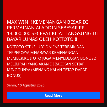
MAX WIN !! KEMENANGAN BESAR DI
PERMAINAN ALADDIN SEBESAR RP
13.000.000 SECEPAT KILAT LANGSUNG DI
BAYAR LUNAS OLEH KOITOTO !!
KOITOTO SITUS JUDI ONLINE TERBAIK DAN
TERPERCAYA,MEMBAYAR KEMENANGAN
MEMBER.KOITOTO JUGA MENYEDIAKAN BONUS2
MELIMPAH YANG AKAN DI BAGIKAN SETIAP
MINGGUNYA.(MENANG KALAH TETAP DAPAT
BONUS)
Senin, 10 Agustus 2026
Read More