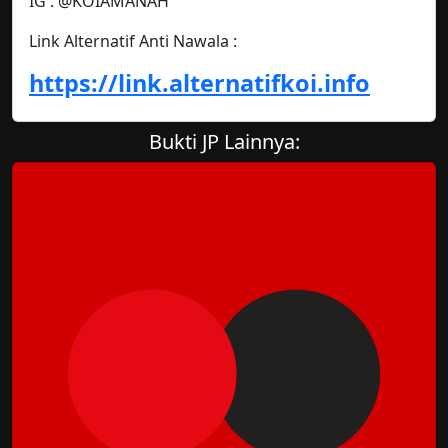
IG : @KOIAMANAH
Link Alternatif Anti Nawala :
https://link.alternatifkoi.info
Bukti JP Lainnya: