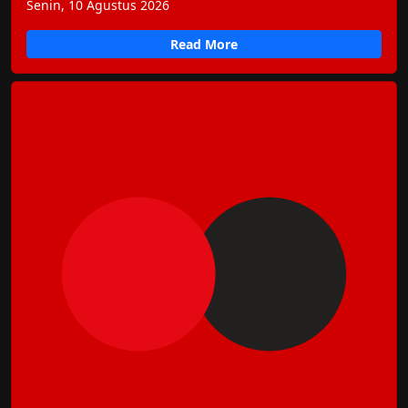
Senin, 10 Agustus 2026
Read More