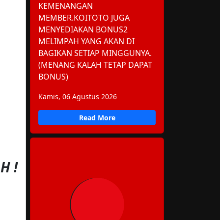
KEMENANGAN
MEMBER.KOITOTO JUGA
MENYEDIAKAN BONUS2
MELIMPAH YANG AKAN DI
BAGIKAN SETIAP MINGGUNYA.
(MENANG KALAH TETAP DAPAT
BONUS)
Kamis, 06 Agustus 2026
Read More
H !