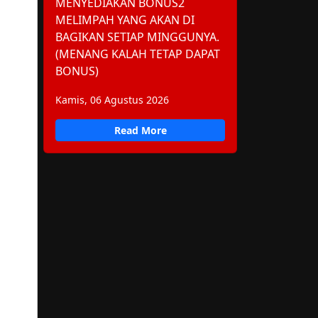
MENYEDIAKAN BONUS2
MELIMPAH YANG AKAN DI
BAGIKAN SETIAP MINGGUNYA.
(MENANG KALAH TETAP DAPAT
BONUS)
Kamis, 06 Agustus 2026
Read More