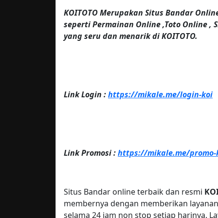
KOITOTO Merupakan Situs Bandar Onlin
seperti Permainan Online ,Toto Online
yang seru dan menarik di KOITOTO.
Link Login :
https://mikale.me/login-koi
Link Promosi :
https://mikale.me/promo-
Situs Bandar online terbaik dan resmi
KO
membernya dengan memberikan layanan t
selama 24 jam non stop setiap harinya. L