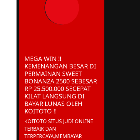
MEGA WIN !!
KEMENANGAN BESAR DI
PERMAINAN SWEET
BONANZA 2500 SEBESAR
RP 25.500.000 SECEPAT
KILAT LANGSUNG DI
BAYAR LUNAS OLEH
KOITOTO !!
KOITOTO SITUS JUDI ONLINE
TERBAIK DAN
TERPERCAYA,MEMBAYAR