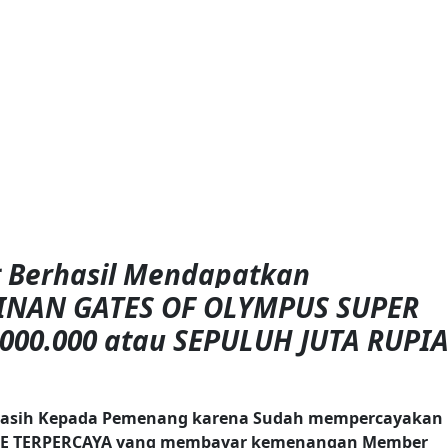
 Berhasil Mendapatkan
INAN GATES OF OLYMPUS SUPER
000.000 atau SEPULUH JUTA RUPIA
Kasih Kepada Pemenang karena Sudah mempercayakan
NE TERPERCAYA yang membayar kemenangan Member