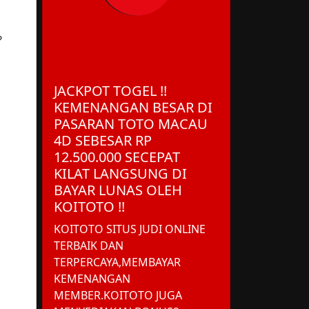
?
JACKPOT TOGEL !!
KEMENANGAN BESAR DI
PASARAN TOTO MACAU
4D SEBESAR RP
12.500.000 SECEPAT
KILAT LANGSUNG DI
BAYAR LUNAS OLEH
KOITOTO !!
KOITOTO SITUS JUDI ONLINE
TERBAIK DAN
TERPERCAYA,MEMBAYAR
KEMENANGAN
MEMBER.KOITOTO JUGA