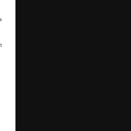
a
t
r