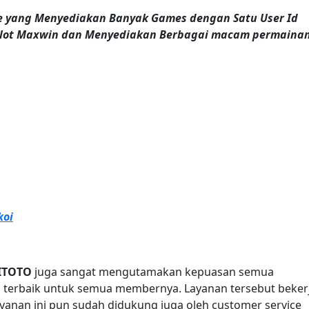
e yang Menyediakan Banyak Games dengan Satu User Id
 , Slot Maxwin dan Menyediakan Berbagai macam permaina
koi
ITOTO
juga sangat mengutamakan kepuasan semua
erbaik untuk semua membernya. Layanan tersebut beker
ayanan ini pun sudah didukung juga oleh customer service