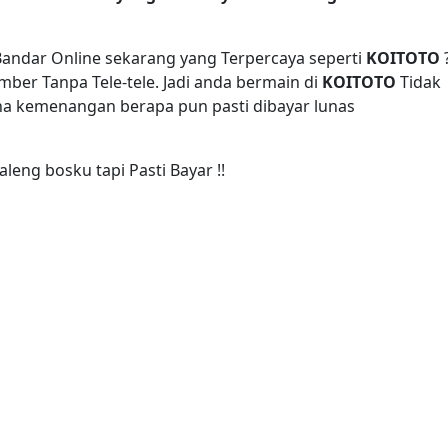
andar Online sekarang yang Terpercaya seperti
KOITOTO
r Tanpa Tele-tele. Jadi anda bermain di
KOITOTO
Tidak
a kemenangan berapa pun pasti dibayar lunas
leng bosku tapi Pasti Bayar !!