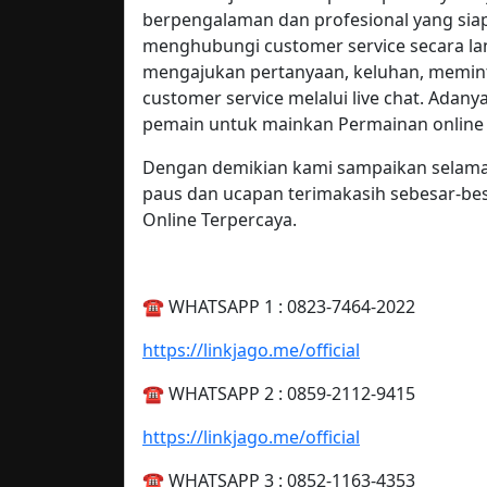
berpengalaman dan profesional yang sia
menghubungi customer service secara lang
mengajukan pertanyaan, keluhan, meminta
customer service melalui live chat. Ada
pemain untuk mainkan Permainan online 
Dengan demikian kami sampaikan selama
paus dan ucapan terimakasih sebesar-be
Online Terpercaya.
☎️ WHATSAPP 1 : 0823-7464-2022
https://linkjago.me/official
☎️ WHATSAPP 2 : 0859-2112-9415
https://linkjago.me/official
☎️ WHATSAPP 3 : 0852-1163-4353