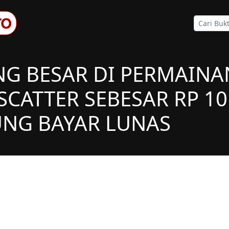
NG BESAR DI PERMAINA
CATTER SEBESAR RP 10.0
NG BAYAR LUNAS