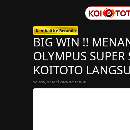
Kembali ke Beranda
BIG WIN !! MENA
OLYMPUS SUPER S
KOITOTO LANGSU
Selasa, 12 Mei 2026 07:32 WIB