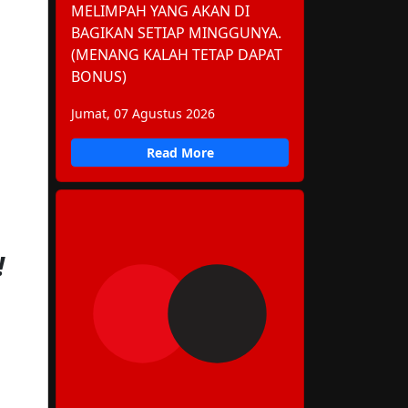
MELIMPAH YANG AKAN DI
BAGIKAN SETIAP MINGGUNYA.
(MENANG KALAH TETAP DAPAT
BONUS)
Jumat, 07 Agustus 2026
Read More
!