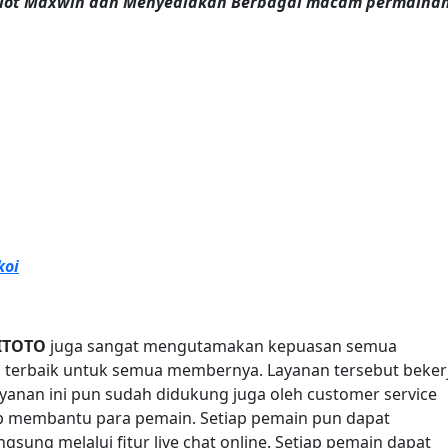
 , Slot Maxwin dan Menyediakan Berbagai macam permaina
koi
ITOTO
juga sangat mengutamakan kepuasan semua
erbaik untuk semua membernya. Layanan tersebut beker
ayanan ini pun sudah didukung juga oleh customer service
p membantu para pemain. Setiap pemain pun dapat
sung melalui fitur live chat online. Setiap pemain dapat