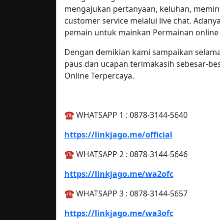
mengajukan pertanyaan, keluhan, meminta
customer service melalui live chat. Ada
pemain untuk mainkan Permainan online 
Dengan demikian kami sampaikan selama
paus dan ucapan terimakasih sebesar-be
Online Terpercaya.
☎️ WHATSAPP 1 : 0878-3144-5640
https://linkjago.me/official
☎️ WHATSAPP 2 : 0878-3144-5646
https://linkjago.me/wa2ofc
☎️ WHATSAPP 3 : 0878-3144-5657
https://linkjago.me/wa3ofc