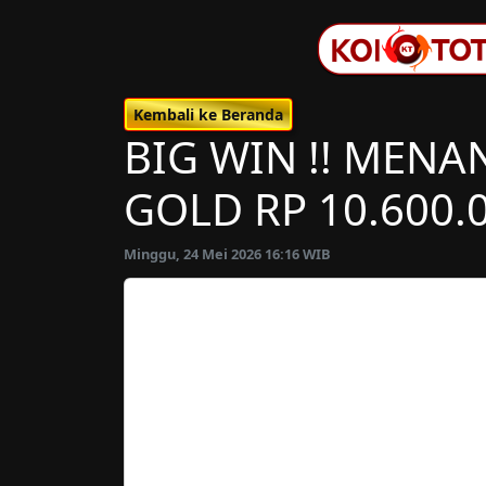
Kembali ke Beranda
BIG WIN !! MEN
GOLD RP 10.600.
Minggu, 24 Mei 2026 16:16 WIB