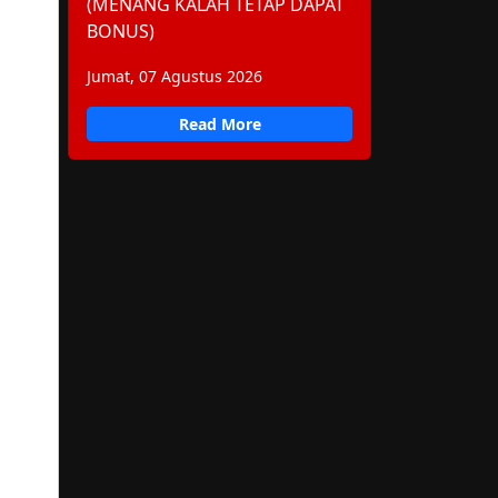
(MENANG KALAH TETAP DAPAT
BONUS)
Jumat, 07 Agustus 2026
Read More