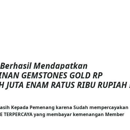
 Berhasil Mendapatkan
INAN GEMSTONES GOLD RP
UH JUTA ENAM RATUS RIBU RUPIAH 
Kasih Kepada Pemenang karena Sudah mempercayakan
NE TERPERCAYA yang membayar kemenangan Member