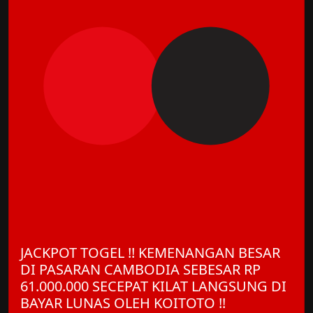
JACKPOT TOGEL !! KEMENANGAN BESAR
DI PASARAN CAMBODIA SEBESAR RP
61.000.000 SECEPAT KILAT LANGSUNG DI
BAYAR LUNAS OLEH KOITOTO !!