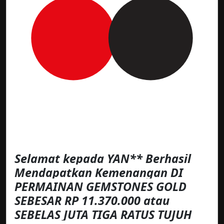
Selamat kepada YAN** Berhasil
Mendapatkan Kemenangan DI
PERMAINAN GEMSTONES GOLD
SEBESAR RP 11.370.000 atau
SEBELAS JUTA TIGA RATUS TUJUH