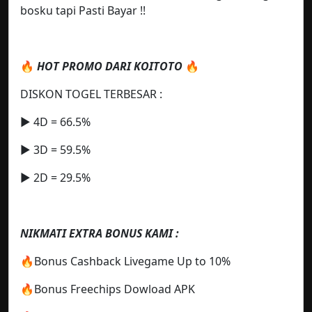
bosku tapi Pasti Bayar !!
🔥
HOT PROMO DARI KOITOTO
🔥
DISKON TOGEL TERBESAR :
▶️ 4D = 66.5%
▶️ 3D = 59.5%
▶️ 2D = 29.5%
NIKMATI EXTRA BONUS KAMI :
🔥Bonus Cashback Livegame Up to 10%
🔥Bonus Freechips Dowload APK