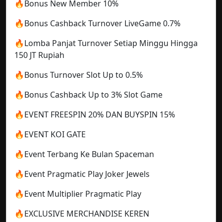
🔥Bonus New Member 10%
🔥Bonus Cashback Turnover LiveGame 0.7%
🔥Lomba Panjat Turnover Setiap Minggu Hingga
150 JT Rupiah
🔥Bonus Turnover Slot Up to 0.5%
🔥Bonus Cashback Up to 3% Slot Game
🔥EVENT FREESPIN 20% DAN BUYSPIN 15%
🔥EVENT KOI GATE
🔥Event Terbang Ke Bulan Spaceman
🔥Event Pragmatic Play Joker Jewels
🔥Event Multiplier Pragmatic Play
🔥EXCLUSIVE MERCHANDISE KEREN