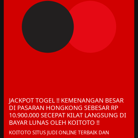
JACKPOT TOGEL !! KEMENANGAN BESAR
DI PASARAN HONGKONG SEBESAR RP
10.900.000 SECEPAT KILAT LANGSUNG DI
BAYAR LUNAS OLEH KOITOTO !!
KOITOTO SITUS JUDI ONLINE TERBAIK DAN