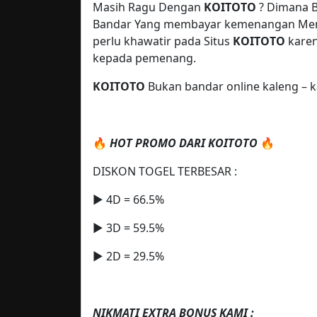
Masih Ragu Dengan
KOITOTO
? Dimana B
Bandar Yang membayar kemenangan Membe
perlu khawatir pada Situs
KOITOTO
karen
kepada pemenang.
KOITOTO
Bukan bandar online kaleng – ka
🔥
HOT PROMO DARI KOITOTO
🔥
DISKON TOGEL TERBESAR :
▶️ 4D = 66.5%
▶️ 3D = 59.5%
▶️ 2D = 29.5%
NIKMATI EXTRA BONUS KAMI :