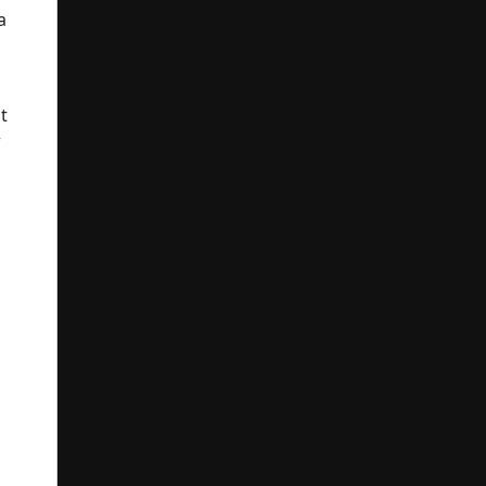
a
t
r