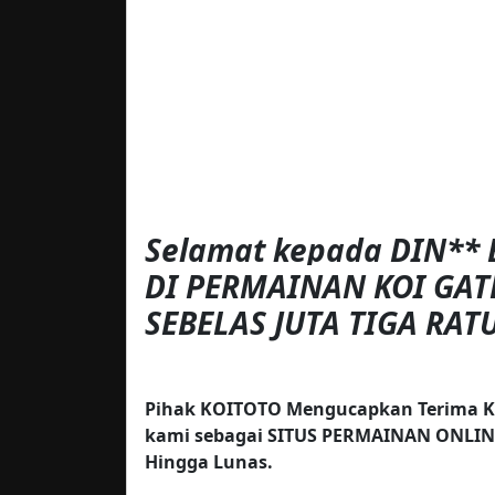
Selamat kepada DIN**
DI PERMAINAN KOI GATE
SEBELAS JUTA TIGA RAT
Pihak KOITOTO Mengucapkan Terima 
kami sebagai SITUS PERMAINAN ONLI
Hingga Lunas.