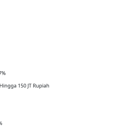
.7%
Hingga 150 JT Rupiah
%