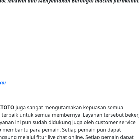
 , Slot Maxwin dan Menyediakan Berbagai macam permaina
koi
ITOTO
juga sangat mengutamakan kepuasan semua
erbaik untuk semua membernya. Layanan tersebut beker
ayanan ini pun sudah didukung juga oleh customer service
p membantu para pemain. Setiap pemain pun dapat
sung melalui fitur live chat online. Setiap pemain dapat