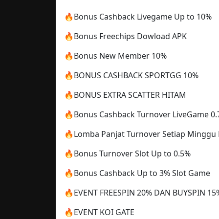
🔥Bonus Cashback Livegame Up to 10%
🔥Bonus Freechips Dowload APK
🔥Bonus New Member 10%
🔥BONUS CASHBACK SPORTGG 10%
🔥BONUS EXTRA SCATTER HITAM
🔥Bonus Cashback Turnover LiveGame 0
🔥Lomba Panjat Turnover Setiap Minggu 
🔥Bonus Turnover Slot Up to 0.5%
🔥Bonus Cashback Up to 3% Slot Game
🔥EVENT FREESPIN 20% DAN BUYSPIN 15
🔥EVENT KOI GATE