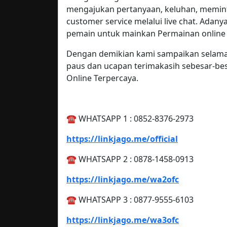
mengajukan pertanyaan, keluhan, meminta
customer service melalui live chat. Ada
pemain untuk mainkan Permainan online 
Dengan demikian kami sampaikan selama
paus dan ucapan terimakasih sebesar-be
Online Terpercaya.
☎️ WHATSAPP 1 : 0852-8376-2973
https://linkjago.me/official
☎️ WHATSAPP 2 : 0878-1458-0913
https://linkjago.me/wa2ofc
☎️ WHATSAPP 3 : 0877-9555-6103
https://linkjago.me/wa3ofc