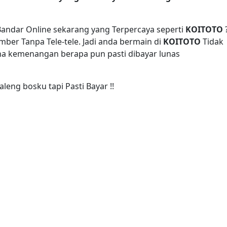
andar Online sekarang yang Terpercaya seperti
KOITOTO
r Tanpa Tele-tele. Jadi anda bermain di
KOITOTO
Tidak
a kemenangan berapa pun pasti dibayar lunas
leng bosku tapi Pasti Bayar !!