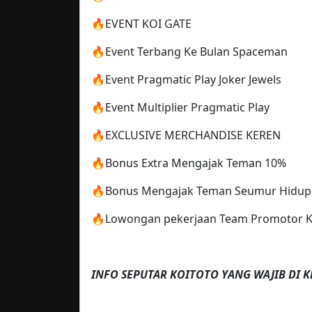
🔥EVENT KOI GATE
🔥Event Terbang Ke Bulan Spaceman
🔥Event Pragmatic Play Joker Jewels
🔥Event Multiplier Pragmatic Play
🔥EXCLUSIVE MERCHANDISE KEREN
🔥Bonus Extra Mengajak Teman 10%
🔥Bonus Mengajak Teman Seumur Hidup
🔥Lowongan pekerjaan Team Promotor 
INFO SEPUTAR KOITOTO YANG WAJIB DI K