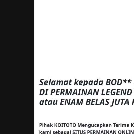
Selamat kepada BOD**
DI PERMAINAN LEGEND O
atau ENAM BELAS JUTA 
Pihak KOITOTO Mengucapkan Terima 
kami sebagai SITUS PERMAINAN ONLI