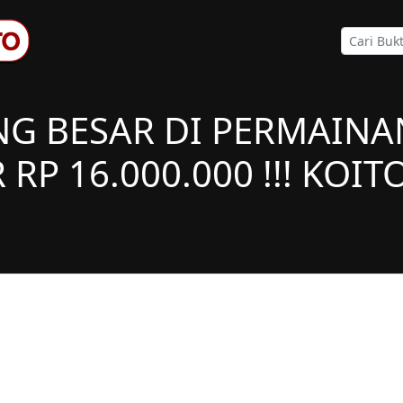
ANG BESAR DI PERMAINA
 RP 16.000.000 !!! KO