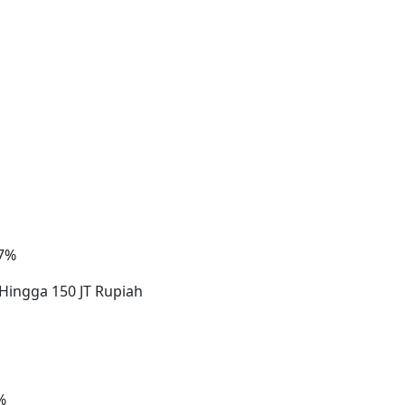
.7%
Hingga 150 JT Rupiah
%