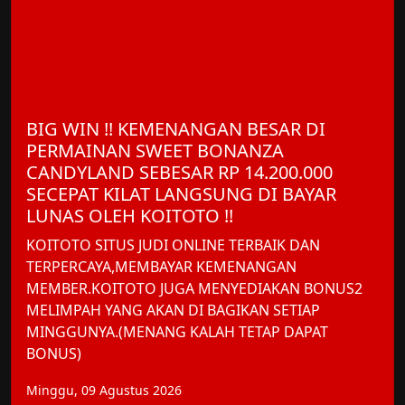
BIG WIN !! KEMENANGAN BESAR DI
PERMAINAN SWEET BONANZA
CANDYLAND SEBESAR RP 14.200.000
SECEPAT KILAT LANGSUNG DI BAYAR
LUNAS OLEH KOITOTO !!
KOITOTO SITUS JUDI ONLINE TERBAIK DAN
TERPERCAYA,MEMBAYAR KEMENANGAN
MEMBER.KOITOTO JUGA MENYEDIAKAN BONUS2
MELIMPAH YANG AKAN DI BAGIKAN SETIAP
MINGGUNYA.(MENANG KALAH TETAP DAPAT
BONUS)
Minggu, 09 Agustus 2026