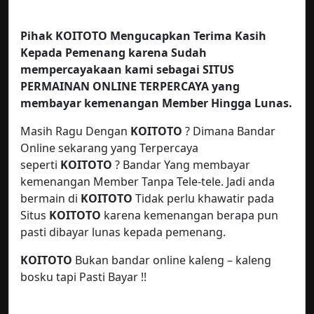
Pihak KOITOTO Mengucapkan Terima Kasih
Kepada Pemenang karena Sudah
mempercayakaan kami sebagai SITUS
PERMAINAN ONLINE TERPERCAYA yang
membayar kemenangan Member Hingga Lunas.
Masih Ragu Dengan
KOITOTO
? Dimana Bandar
Online sekarang yang Terpercaya
seperti
KOITOTO
? Bandar Yang membayar
kemenangan Member Tanpa Tele-tele. Jadi anda
bermain di
KOITOTO
Tidak perlu khawatir pada
Situs
KOITOTO
karena kemenangan berapa pun
pasti dibayar lunas kepada pemenang.
KOITOTO
Bukan bandar online kaleng – kaleng
bosku tapi Pasti Bayar !!