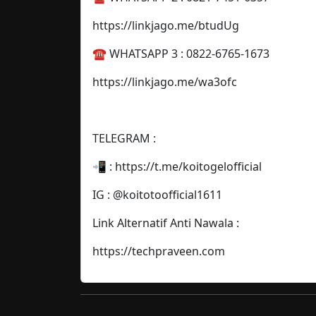
https://linkjago.me/btudUg
☎️ WHATSAPP 3 : 0822-6765-1673
https://linkjago.me/wa3ofc
TELEGRAM :
📲 : https://t.me/koitogelofficial
IG : @koitotoofficial1611
Link Alternatif Anti Nawala :
https://techpraveen.com