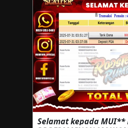
Selamat kepada MUI**