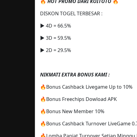
🔥
HOT PROMO DARI KOITOTO
🔥
DISKON TOGEL TERBESAR :
▶️ 4D = 66.5%
▶️ 3D = 59.5%
▶️ 2D = 29.5%
NIKMATI EXTRA BONUS KAMI :
🔥Bonus Cashback Livegame Up to 10%
🔥Bonus Freechips Dowload APK
🔥Bonus New Member 10%
🔥Bonus Cashback Turnover LiveGame 0
🔥Lomba Panjat Turnover Setiap Minggu 