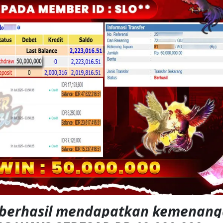
 berhasil mendapatkan kemenan