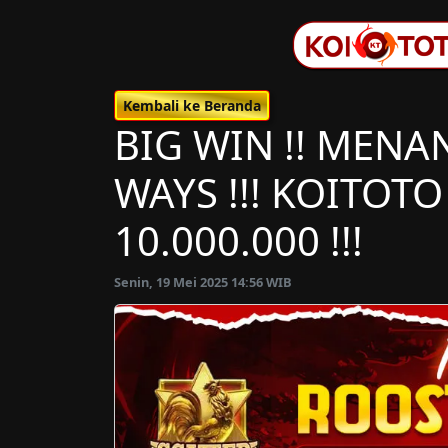
Kembali ke Beranda
BIG WIN !! MEN
WAYS !!! KOITOT
10.000.000 !!!
Senin, 19 Mei 2025 14:56 WIB