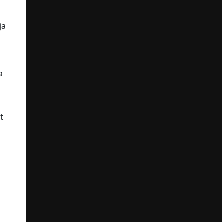
ja
a
t
r