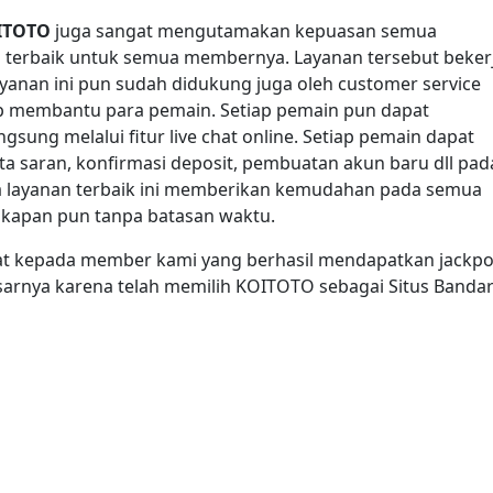
ITOTO
juga sangat mengutamakan kepuasan semua
erbaik untuk semua membernya. Layanan tersebut beker
ayanan ini pun sudah didukung juga oleh customer service
p membantu para pemain. Setiap pemain pun dapat
sung melalui fitur live chat online. Setiap pemain dapat
 saran, konfirmasi deposit, pembuatan akun baru dll pad
nya layanan terbaik ini memberikan kemudahan pada semua
kapan pun tanpa batasan waktu.
t kepada member kami yang berhasil mendapatkan jackpo
sarnya karena telah memilih KOITOTO sebagai Situs Banda