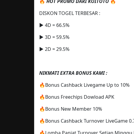
🔥
HOT PROMO DARI KOITOTO
🔥
DISKON TOGEL TERBESAR :
▶️ 4D = 66.5%
▶️ 3D = 59.5%
▶️ 2D = 29.5%
NIKMATI EXTRA BONUS KAMI :
🔥Bonus Cashback Livegame Up to 10%
🔥Bonus Freechips Dowload APK
🔥Bonus New Member 10%
🔥Bonus Cashback Turnover LiveGame 0
🔥Lomba Panjat Turnover Setiap Minggu 