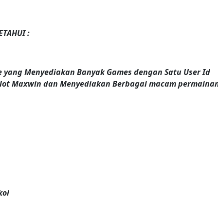
ETAHUI :
e yang Menyediakan Banyak Games dengan Satu User Id
 , Slot Maxwin dan Menyediakan Berbagai macam permaina
koi