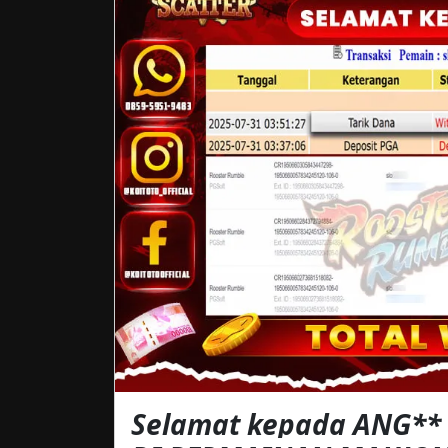
Selamat kepada ANG**