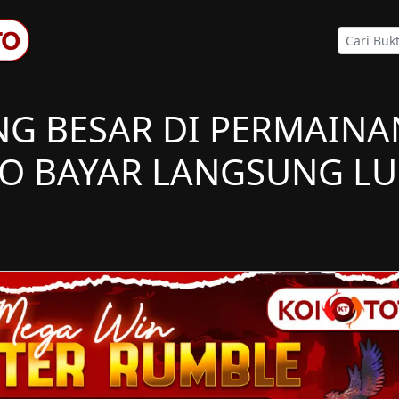
ANG BESAR DI PERMAIN
OTO BAYAR LANGSUNG L