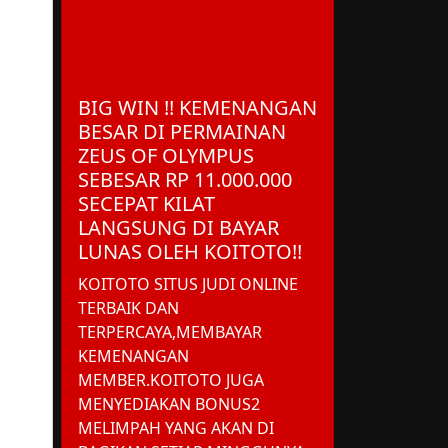
BIG WIN !! KEMENANGAN
BESAR DI PERMAINAN
ZEUS OF OLYMPUS
SEBESAR RP 11.000.000
SECEPAT KILAT
LANGSUNG DI BAYAR
LUNAS OLEH KOITOTO!!
KOITOTO SITUS JUDI ONLINE
TERBAIK DAN
TERPERCAYA,MEMBAYAR
KEMENANGAN
MEMBER.KOITOTO JUGA
MENYEDIAKAN BONUS2
MELIMPAH YANG AKAN DI