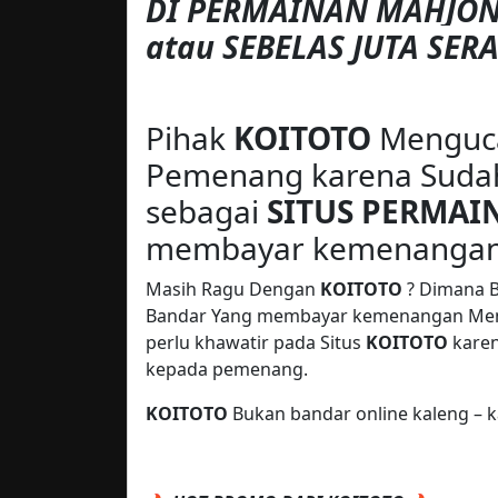
DI PERMAINAN MAHJONG
atau SEBELAS JUTA SERA
Pihak
KOITOTO
Menguca
Pemenang karena Suda
sebagai
SITUS PERMAI
membayar kemenangan
Masih Ragu Dengan
KOITOTO
? Dimana B
Bandar Yang membayar kemenangan Membe
perlu khawatir pada Situs
KOITOTO
karen
kepada pemenang.
KOITOTO
Bukan bandar online kaleng – ka