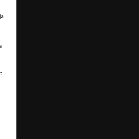
ja
a
t
r