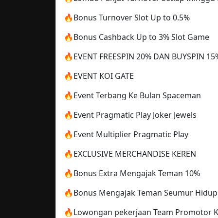
🔥Bonus Turnover Slot Up to 0.5%
🔥Bonus Cashback Up to 3% Slot Game
🔥EVENT FREESPIN 20% DAN BUYSPIN 15
🔥EVENT KOI GATE
🔥Event Terbang Ke Bulan Spaceman
🔥Event Pragmatic Play Joker Jewels
🔥Event Multiplier Pragmatic Play
🔥EXCLUSIVE MERCHANDISE KEREN
🔥Bonus Extra Mengajak Teman 10%
🔥Bonus Mengajak Teman Seumur Hidup
🔥Lowongan pekerjaan Team Promotor 