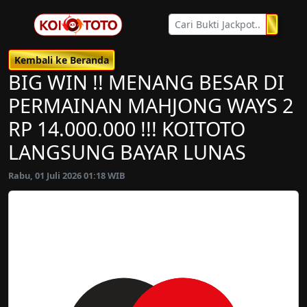
Kembali ke Beranda
BIG WIN !! MENANG BESAR DI
PERMAINAN MAHJONG WAYS 2
RP 14.000.000 !!! KOITOTO
LANGSUNG BAYAR LUNAS
Rabu, 01 Juli 2026 01:18 WIB