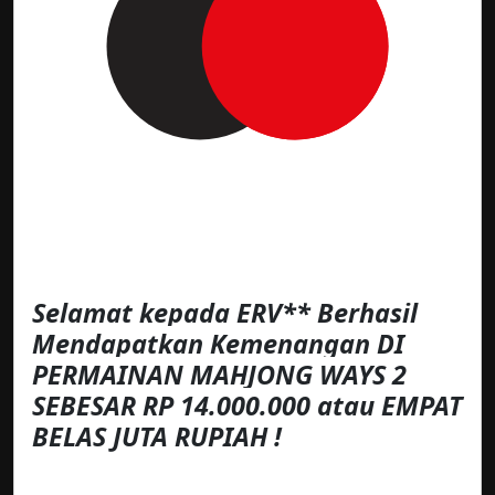
Selamat kepada ERV** Berhasil
Mendapatkan Kemenangan DI
PERMAINAN MAHJONG WAYS 2
SEBESAR RP 14.000.000 atau EMPAT
BELAS JUTA RUPIAH !