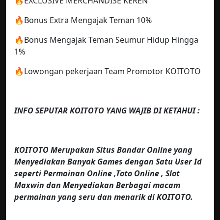
🔥EXCLUSIVE MERCHANDISE KEREN
🔥Bonus Extra Mengajak Teman 10%
🔥Bonus Mengajak Teman Seumur Hidup Hingga
1%
🔥Lowongan pekerjaan Team Promotor KOITOTO
INFO SEPUTAR KOITOTO YANG WAJIB DI KETAHUI :
KOITOTO Merupakan Situs Bandar Online yang
Menyediakan Banyak Games dengan Satu User Id
seperti Permainan Online ,Toto Online , Slot
Maxwin dan Menyediakan Berbagai macam
permainan yang seru dan menarik di KOITOTO.