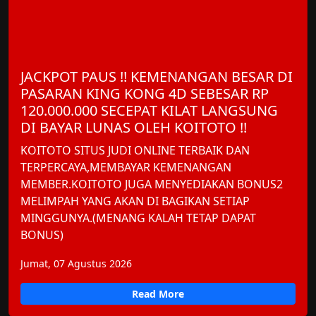
JACKPOT PAUS !! KEMENANGAN BESAR DI
PASARAN KING KONG 4D SEBESAR RP
120.000.000 SECEPAT KILAT LANGSUNG
DI BAYAR LUNAS OLEH KOITOTO !!
KOITOTO SITUS JUDI ONLINE TERBAIK DAN
TERPERCAYA,MEMBAYAR KEMENANGAN
MEMBER.KOITOTO JUGA MENYEDIAKAN BONUS2
MELIMPAH YANG AKAN DI BAGIKAN SETIAP
MINGGUNYA.(MENANG KALAH TETAP DAPAT
BONUS)
Jumat, 07 Agustus 2026
Read More