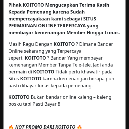
Pihak KOITOTO Mengucapkan Terima Kasih
Kepada Pemenang karena Sudah
mempercayakaan kami sebagai SITUS
PERMAINAN ONLINE TERPERCAYA yang
membayar kemenangan Member Hingga Lunas.
Masih Ragu Dengan
KOITOTO
? Dimana Bandar
Online sekarang yang Terpercaya
seperti
KOITOTO
? Bandar Yang membayar
kemenangan Member Tanpa Tele-tele. Jadi anda
bermain di
KOITOTO
Tidak perlu khawatir pada
Situs
KOITOTO
karena kemenangan berapa pun
pasti dibayar lunas kepada pemenang.
KOITOTO
Bukan bandar online kaleng – kaleng
bosku tapi Pasti Bayar !!
🔥
HOT PROMO DARI KOITOTO
🔥