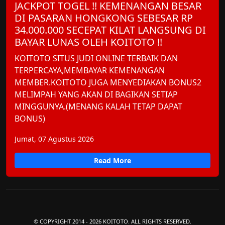
JACKPOT TOGEL !! KEMENANGAN BESAR
DI PASARAN HONGKONG SEBESAR RP
34.000.000 SECEPAT KILAT LANGSUNG DI
BAYAR LUNAS OLEH KOITOTO !!
KOITOTO SITUS JUDI ONLINE TERBAIK DAN
TERPERCAYA,MEMBAYAR KEMENANGAN
MEMBER.KOITOTO JUGA MENYEDIAKAN BONUS2
MELIMPAH YANG AKAN DI BAGIKAN SETIAP
MINGGUNYA.(MENANG KALAH TETAP DAPAT
BONUS)
Jumat, 07 Agustus 2026
Read More
© COPYRIGHT 2014 - 2026 KOITOTO. ALL RIGHTS RESERVED.