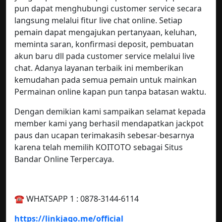
pun dapat menghubungi customer service secara
langsung melalui fitur live chat online. Setiap
pemain dapat mengajukan pertanyaan, keluhan,
meminta saran, konfirmasi deposit, pembuatan
akun baru dll pada customer service melalui live
chat. Adanya layanan terbaik ini memberikan
kemudahan pada semua pemain untuk mainkan
Permainan online kapan pun tanpa batasan waktu.
Dengan demikian kami sampaikan selamat kepada
member kami yang berhasil mendapatkan jackpot
paus dan ucapan terimakasih sebesar-besarnya
karena telah memilih KOITOTO sebagai Situs
Bandar Online Terpercaya.
☎️ WHATSAPP 1 : 0878-3144-6114
https://linkjago.me/official