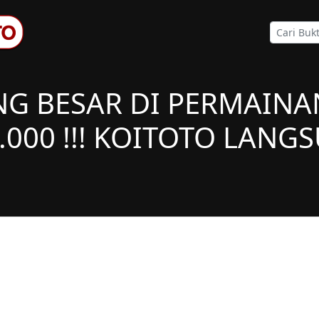
ANG BESAR DI PERMAIN
0.000 !!! KOITOTO LAN