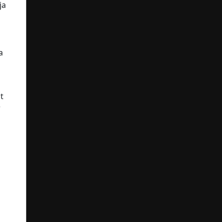
ja
a
t
r