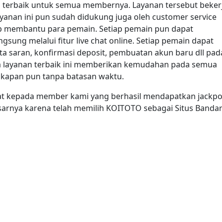
erbaik untuk semua membernya. Layanan tersebut beker
ayanan ini pun sudah didukung juga oleh customer service
p membantu para pemain. Setiap pemain pun dapat
sung melalui fitur live chat online. Setiap pemain dapat
 saran, konfirmasi deposit, pembuatan akun baru dll pad
nya layanan terbaik ini memberikan kemudahan pada semua
kapan pun tanpa batasan waktu.
t kepada member kami yang berhasil mendapatkan jackpo
sarnya karena telah memilih KOITOTO sebagai Situs Banda