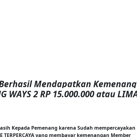
 Berhasil Mendapatkan Kemenan
 WAYS 2 RP 15.000.000 atau LIM
Kasih Kepada Pemenang karena Sudah mempercayakan
NE TERPERCAYA yang membayar kemenangan Member