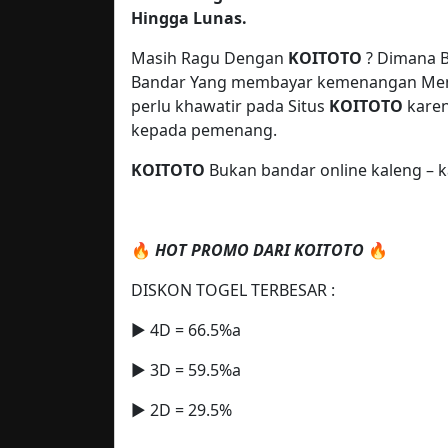
Hingga Lunas.
Masih Ragu Dengan
KOITOTO
? Dimana B
Bandar Yang membayar kemenangan Membe
perlu khawatir pada Situs
KOITOTO
karen
kepada pemenang.
KOITOTO
Bukan bandar online kaleng – ka
🔥
HOT PROMO DARI KOITOTO
🔥
DISKON TOGEL TERBESAR :
▶️ 4D = 66.5%a
▶️ 3D = 59.5%a
▶️ 2D = 29.5%