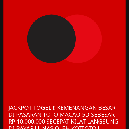
JACKPOT TOGEL !! KEMENANGAN BESAR
DI PASARAN TOTO MACAO 5D SEBESAR
RP 10.000.000 SECEPAT KILAT LANGSUNG
DI BAYAR LUNAS OLEH KOITOTO !!