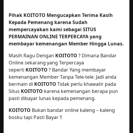
Pihak KOITOTO Mengucapkan Terima Kasih
Kepada Pemenang karena Sudah
mempercayakan kami sebagai SITUS
PERMAINAN ONLINE TERPERCAYA yang
membayar kemenangan Member Hingga Lunas.
Masih Ragu Dengan
KOITOTO
? Dimana Bandar
Online sekarang yang Terpercaya
seperti
KOITOTO
? Bandar Yang membayar
kemenangan Member Tanpa Tele-tele. Jadi anda
bermain di
KOITOTO
Tidak perlu khawatir pada
Situs
KOITOTO
karena kemenangan berapa pun
pasti dibayar lunas kepada pemenang.
KOITOTO
Bukan bandar online kaleng – kaleng
bosku tapi Pasti Bayar !!