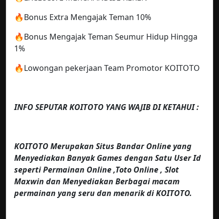
🔥Bonus Extra Mengajak Teman 10%
🔥Bonus Mengajak Teman Seumur Hidup Hingga
1%
🔥Lowongan pekerjaan Team Promotor KOITOTO
INFO SEPUTAR KOITOTO YANG WAJIB DI KETAHUI :
KOITOTO Merupakan Situs Bandar Online yang
Menyediakan Banyak Games dengan Satu User Id
seperti Permainan Online ,Toto Online , Slot
Maxwin dan Menyediakan Berbagai macam
permainan yang seru dan menarik di KOITOTO.