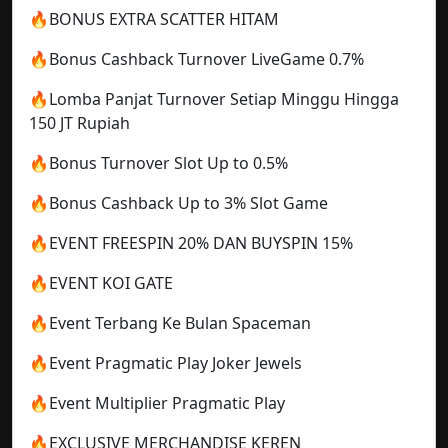
🔥BONUS EXTRA SCATTER HITAM
🔥Bonus Cashback Turnover LiveGame 0.7%
🔥Lomba Panjat Turnover Setiap Minggu Hingga
150 JT Rupiah
🔥Bonus Turnover Slot Up to 0.5%
🔥Bonus Cashback Up to 3% Slot Game
🔥EVENT FREESPIN 20% DAN BUYSPIN 15%
🔥EVENT KOI GATE
🔥Event Terbang Ke Bulan Spaceman
🔥Event Pragmatic Play Joker Jewels
🔥Event Multiplier Pragmatic Play
🔥EXCLUSIVE MERCHANDISE KEREN