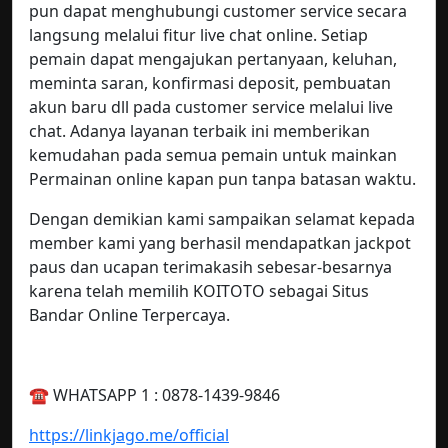
pun dapat menghubungi customer service secara
langsung melalui fitur live chat online. Setiap
pemain dapat mengajukan pertanyaan, keluhan,
meminta saran, konfirmasi deposit, pembuatan
akun baru dll pada customer service melalui live
chat. Adanya layanan terbaik ini memberikan
kemudahan pada semua pemain untuk mainkan
Permainan online kapan pun tanpa batasan waktu.
Dengan demikian kami sampaikan selamat kepada
member kami yang berhasil mendapatkan jackpot
paus dan ucapan terimakasih sebesar-besarnya
karena telah memilih KOITOTO sebagai Situs
Bandar Online Terpercaya.
☎️ WHATSAPP 1 : 0878-1439-9846
https://linkjago.me/official