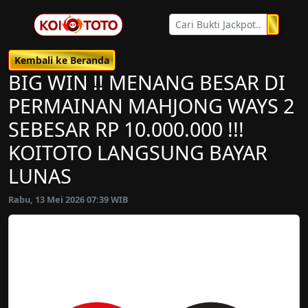
Kembali ke Beranda
BIG WIN !! MENANG BESAR DI
PERMAINAN MAHJONG WAYS 2
SEBESAR RP 10.000.000 !!!
KOITOTO LANGSUNG BAYAR
LUNAS
Rabu, 13 Mei 2026 07:39 WIB