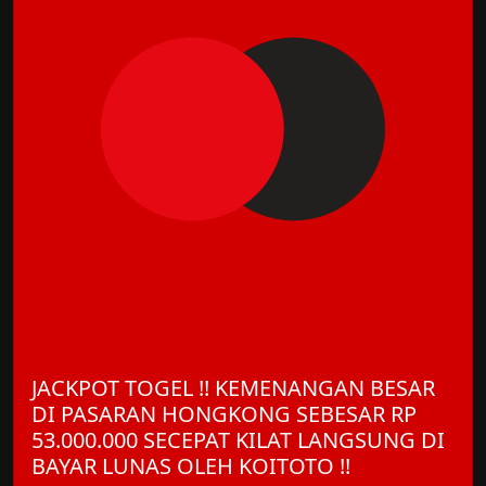
JACKPOT TOGEL !! KEMENANGAN BESAR
DI PASARAN HONGKONG SEBESAR RP
53.000.000 SECEPAT KILAT LANGSUNG DI
BAYAR LUNAS OLEH KOITOTO !!