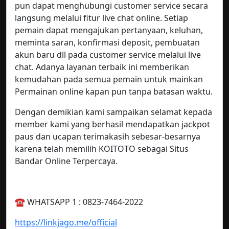
pun dapat menghubungi customer service secara
langsung melalui fitur live chat online. Setiap
pemain dapat mengajukan pertanyaan, keluhan,
meminta saran, konfirmasi deposit, pembuatan
akun baru dll pada customer service melalui live
chat. Adanya layanan terbaik ini memberikan
kemudahan pada semua pemain untuk mainkan
Permainan online kapan pun tanpa batasan waktu.
Dengan demikian kami sampaikan selamat kepada
member kami yang berhasil mendapatkan jackpot
paus dan ucapan terimakasih sebesar-besarnya
karena telah memilih KOITOTO sebagai Situs
Bandar Online Terpercaya.
☎️ WHATSAPP 1 : 0823-7464-2022
https://linkjago.me/official