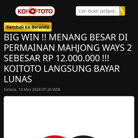
Kembali ke Beranda
BIG WIN !! MENANG BESAR DI
PERMAINAN MAHJONG WAYS 2
SEBESAR RP 12.000.000 !!!
KOITOTO LANGSUNG BAYAR
LUNAS
Selasa, 12 Mei 2026 07:26 WIB