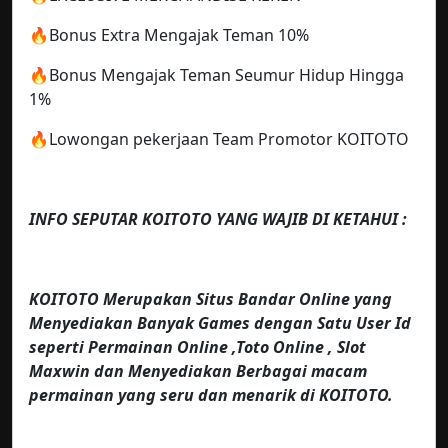
🔥Bonus Extra Mengajak Teman 10%
🔥Bonus Mengajak Teman Seumur Hidup Hingga
1%
🔥Lowongan pekerjaan Team Promotor KOITOTO
INFO SEPUTAR KOITOTO YANG WAJIB DI KETAHUI :
KOITOTO Merupakan Situs Bandar Online yang
Menyediakan Banyak Games dengan Satu User Id
seperti Permainan Online ,Toto Online , Slot
Maxwin dan Menyediakan Berbagai macam
permainan yang seru dan menarik di KOITOTO.