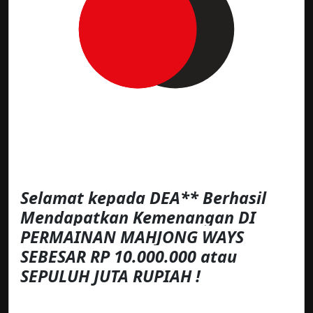
Selamat kepada DEA** Berhasil
Mendapatkan Kemenangan DI
PERMAINAN MAHJONG WAYS
SEBESAR RP 10.000.000 atau
SEPULUH JUTA RUPIAH !