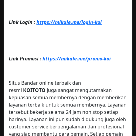
Link Login :
https://mikale.me/login-koi
Link Promosi :
https://mikale.me/promo-koi
Situs Bandar online terbaik dan
resmi
KOITOTO
juga sangat mengutamakan
kepuasan semua membernya dengan memberikan
layanan terbaik untuk semua membernya. Layanan
tersebut bekerja selama 24 jam non stop setiap
harinya. Layanan ini pun sudah didukung juga oleh
customer service berpengalaman dan profesional
yang siap membantu para pemain. Setiap pemain