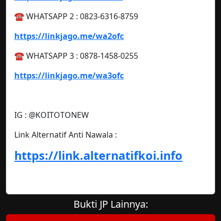
☎️ WHATSAPP 2 : 0823-6316-8759
https://linkjago.me/wa2ofc
☎️ WHATSAPP 3 : 0878-1458-0255
https://linkjago.me/wa3ofc
IG : @KOITOTONEW
Link Alternatif Anti Nawala :
https://link.alternatifkoi.info
Bukti JP Lainnya: