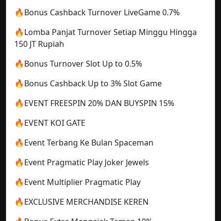
🔥Bonus Cashback Turnover LiveGame 0.7%
🔥Lomba Panjat Turnover Setiap Minggu Hingga
150 JT Rupiah
🔥Bonus Turnover Slot Up to 0.5%
🔥Bonus Cashback Up to 3% Slot Game
🔥EVENT FREESPIN 20% DAN BUYSPIN 15%
🔥EVENT KOI GATE
🔥Event Terbang Ke Bulan Spaceman
🔥Event Pragmatic Play Joker Jewels
🔥Event Multiplier Pragmatic Play
🔥EXCLUSIVE MERCHANDISE KEREN