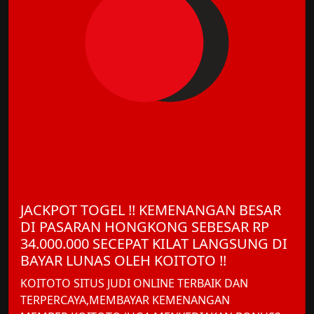
JACKPOT TOGEL !! KEMENANGAN BESAR
DI PASARAN HONGKONG SEBESAR RP
34.000.000 SECEPAT KILAT LANGSUNG DI
BAYAR LUNAS OLEH KOITOTO !!
KOITOTO SITUS JUDI ONLINE TERBAIK DAN
TERPERCAYA,MEMBAYAR KEMENANGAN