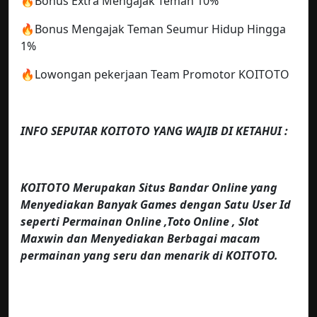
🔥Bonus Extra Mengajak Teman 10%
🔥Bonus Mengajak Teman Seumur Hidup Hingga
1%
🔥Lowongan pekerjaan Team Promotor KOITOTO
INFO SEPUTAR KOITOTO YANG WAJIB DI KETAHUI :
KOITOTO Merupakan Situs Bandar Online yang
Menyediakan Banyak Games dengan Satu User Id
seperti Permainan Online ,Toto Online , Slot
Maxwin dan Menyediakan Berbagai macam
permainan yang seru dan menarik di KOITOTO.