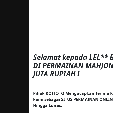
Selamat kepada LEL**
DI PERMAINAN MAHJONG
JUTA RUPIAH !
Pihak KOITOTO Mengucapkan Terima 
kami sebagai SITUS PERMAINAN ONLI
Hingga Lunas.