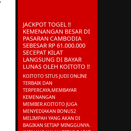
?
JACKPOT TOGEL !!
KEMENANGAN BESAR DI
PASARAN CAMBODIA
SEBESAR RP 61.000.000
SECEPAT KILAT
LANGSUNG DI BAYAR
LUNAS OLEH KOITOTO !!
KOITOTO SITUS JUDI ONLINE
TERBAIK DAN
TERPERCAYA,MEMBAYAR
KEMENANGAN
MEMBER.KOITOTO JUGA
MENYEDIAKAN BONUS2
MELIMPAH YANG AKAN DI
BAGIKAN SETIAP MINGGUNYA.