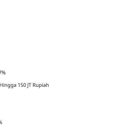
.7%
Hingga 150 JT Rupiah
%