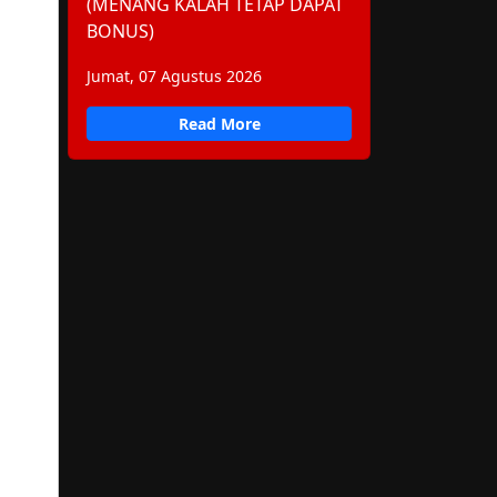
(MENANG KALAH TETAP DAPAT
BONUS)
Jumat, 07 Agustus 2026
Read More