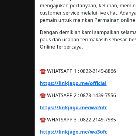
mengajukan pertanyaan, keluhan, meminta
customer service melalui live chat. Ada
pemain untuk mainkan Permainan online 
Dengan demikian kami sampaikan selama
paus dan ucapan terimakasih sebesar-be
Online Terpercaya.
☎️ WHATSAPP 1 : 0822-2149-8866
https://linkjago.me/official
☎️ WHATSAPP 2 : 0878-1439-7556
https://linkjago.me/wa2ofc
☎️ WHATSAPP 3 : 0822-2149-7985
https://linkjago.me/wa3ofc