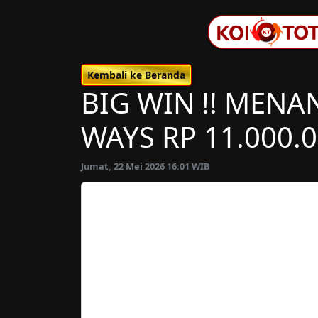
Kembali ke Beranda
BIG WIN !! MEN
WAYS RP 11.000.
Jumat, 22 Mei 2026 16:01 WIB