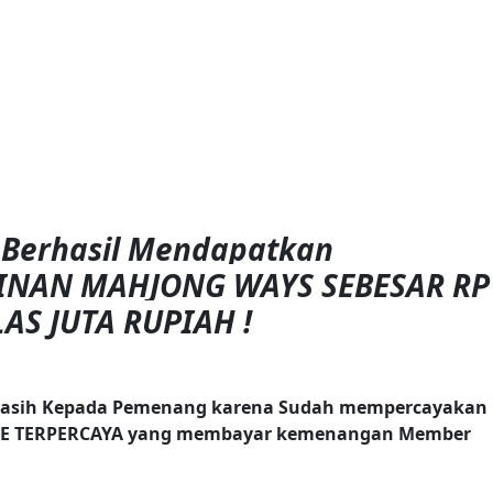
 Berhasil Mendapatkan
INAN MAHJONG WAYS SEBESAR RP
LAS JUTA RUPIAH !
Kasih Kepada Pemenang karena Sudah mempercayakan
NE TERPERCAYA yang membayar kemenangan Member