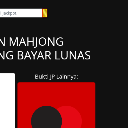
AN MAHJONG
UNG BAYAR LUNAS
Bukti JP Lainnya: