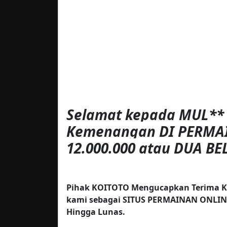
Selamat kepada MUL**
Kemenangan DI PERMA
12.000.000 atau DUA BE
Pihak KOITOTO Mengucapkan Terima 
kami sebagai SITUS PERMAINAN ONLI
Hingga Lunas.