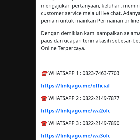
mengajukan pertanyaan, keluhan, meminta
customer service melalui live chat. Ada
pemain untuk mainkan Permainan online 
Dengan demikian kami sampaikan selama
paus dan ucapan terimakasih sebesar-be
Online Terpercaya.
☎️
WHATSAPP 1 : 0823-7463-7703
https://linkjago.me/official
☎️ WHATSAPP 2 : 0822-2149-7877
https://linkjago.me/wa2ofc
☎️ WHATSAPP 3 : 0822-2149-7890
https://linkjago.me/wa3ofc