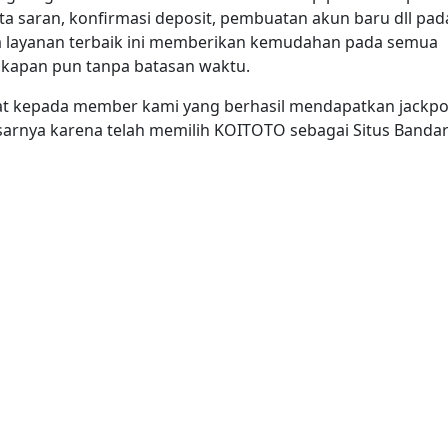
 saran, konfirmasi deposit, pembuatan akun baru dll pad
nya layanan terbaik ini memberikan kemudahan pada semua
kapan pun tanpa batasan waktu.
t kepada member kami yang berhasil mendapatkan jackpo
sarnya karena telah memilih KOITOTO sebagai Situs Banda