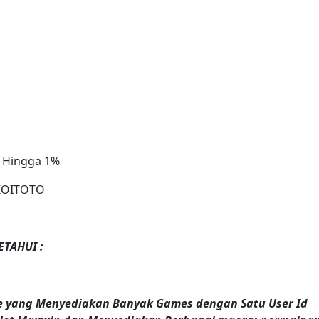
 Hingga 1%
KOITOTO
ETAHUI :
e yang Menyediakan Banyak Games dengan Satu User Id