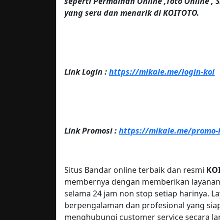
seperti Permainan Online ,Toto Online
yang seru dan menarik di KOITOTO.
Link Login :
https://mikale.me/login-koi
Link Promosi :
https://mikale.me/promo-
Situs Bandar online terbaik dan resmi
KO
membernya dengan memberikan layanan t
selama 24 jam non stop setiap harinya. L
berpengalaman dan profesional yang sia
menghubungi customer service secara lang