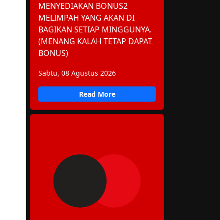
MENYEDIAKAN BONUS2
MELIMPAH YANG AKAN DI
BAGIKAN SETIAP MINGGUNYA.
(MENANG KALAH TETAP DAPAT
BONUS)
Sabtu, 08 Agustus 2026
Read More