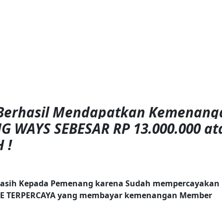
 Berhasil Mendapatkan Kemenang
 WAYS SEBESAR RP 13.000.000 at
 !
Kasih Kepada Pemenang karena Sudah mempercayakan
NE TERPERCAYA yang membayar kemenangan Member