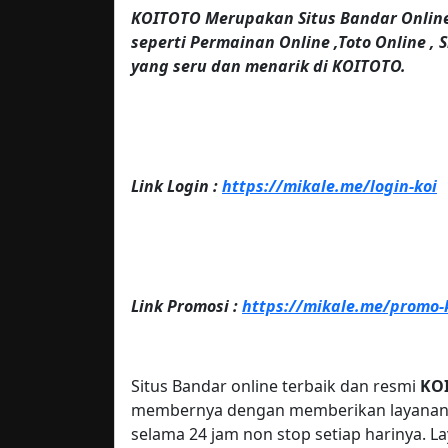
KOITOTO Merupakan Situs Bandar Onlin
seperti Permainan Online ,Toto Online
yang seru dan menarik di KOITOTO.
Link Login :
https://mikale.me/login-koi
Link Promosi :
https://mikale.me/promo-
Situs Bandar online terbaik dan resmi
KO
membernya dengan memberikan layanan t
selama 24 jam non stop setiap harinya. L