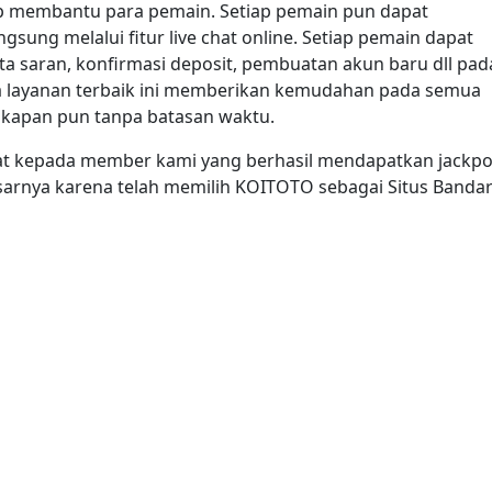
p membantu para pemain. Setiap pemain pun dapat
sung melalui fitur live chat online. Setiap pemain dapat
 saran, konfirmasi deposit, pembuatan akun baru dll pad
nya layanan terbaik ini memberikan kemudahan pada semua
kapan pun tanpa batasan waktu.
t kepada member kami yang berhasil mendapatkan jackpo
sarnya karena telah memilih KOITOTO sebagai Situs Banda