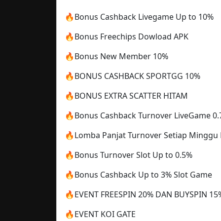
🔥Bonus Cashback Livegame Up to 10%
🔥Bonus Freechips Dowload APK
🔥Bonus New Member 10%
🔥BONUS CASHBACK SPORTGG 10%
🔥BONUS EXTRA SCATTER HITAM
🔥Bonus Cashback Turnover LiveGame 0
🔥Lomba Panjat Turnover Setiap Minggu 
🔥Bonus Turnover Slot Up to 0.5%
🔥Bonus Cashback Up to 3% Slot Game
🔥EVENT FREESPIN 20% DAN BUYSPIN 15
🔥EVENT KOI GATE