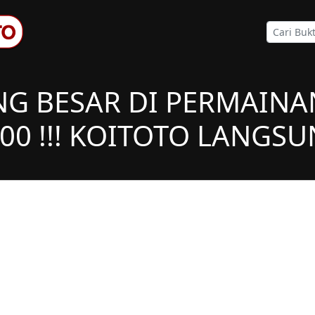
ANG BESAR DI PERMAIN
000 !!! KOITOTO LANGS