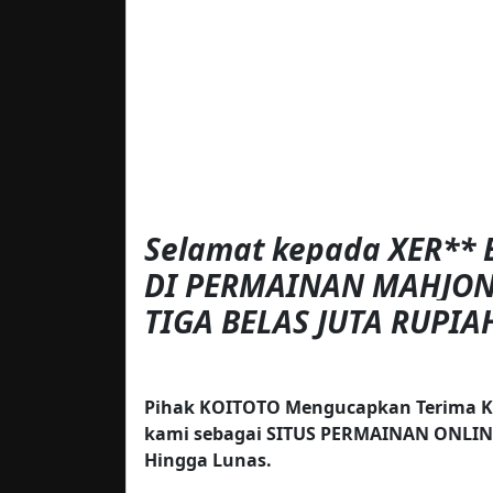
Selamat kepada XER**
DI PERMAINAN MAHJONG
TIGA BELAS JUTA RUPIAH
Pihak KOITOTO Mengucapkan Terima 
kami sebagai SITUS PERMAINAN ONLI
Hingga Lunas.