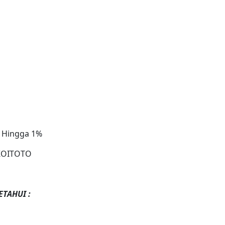
 Hingga 1%
KOITOTO
ETAHUI :