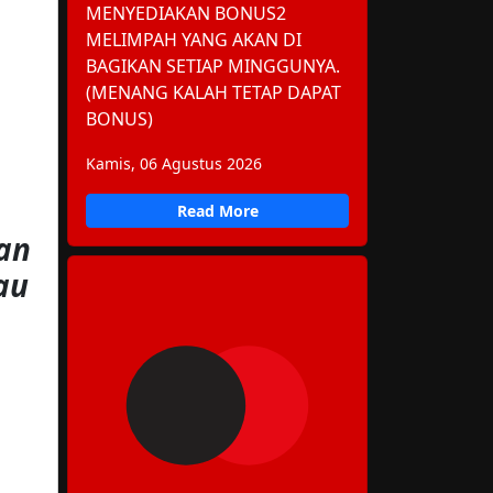
MENYEDIAKAN BONUS2
MELIMPAH YANG AKAN DI
BAGIKAN SETIAP MINGGUNYA.
(MENANG KALAH TETAP DAPAT
BONUS)
Kamis, 06 Agustus 2026
Read More
an
au