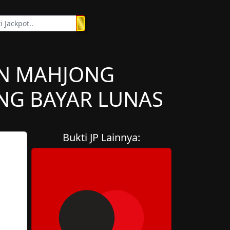
AN MAHJONG
UNG BAYAR LUNAS
Bukti JP Lainnya: