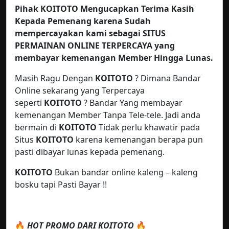
Pihak KOITOTO Mengucapkan Terima Kasih
Kepada Pemenang karena Sudah
mempercayakan kami sebagai SITUS
PERMAINAN ONLINE TERPERCAYA yang
membayar kemenangan Member Hingga Lunas.
Masih Ragu Dengan
KOITOTO
? Dimana Bandar
Online sekarang yang Terpercaya
seperti
KOITOTO
? Bandar Yang membayar
kemenangan Member Tanpa Tele-tele. Jadi anda
bermain di
KOITOTO
Tidak perlu khawatir pada
Situs
KOITOTO
karena kemenangan berapa pun
pasti dibayar lunas kepada pemenang.
KOITOTO
Bukan bandar online kaleng – kaleng
bosku tapi Pasti Bayar !!
🔥
HOT PROMO DARI KOITOTO
🔥