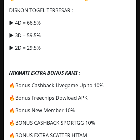
DISKON TOGEL TERBESAR :
▶️ 4D = 66.5%
▶️ 3D = 59.5%
▶️ 2D = 29.5%
NIKMATI EXTRA BONUS KAMI :
🔥Bonus Cashback Livegame Up to 10%
🔥Bonus Freechips Dowload APK
🔥Bonus New Member 10%
🔥BONUS CASHBACK SPORTGG 10%
🔥BONUS EXTRA SCATTER HITAM