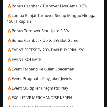
🔥Bonus Cashback Turnover LiveGame 0.7%
🔥Lomba Panjat Turnover Setiap Minggu Hingga
150 JT Rupiah
🔥Bonus Turnover Slot Up to 0.5%
🔥Bonus Cashback Up to 3% Slot Game
🔥EVENT FREESPIN 20% DAN BUYSPIN 15%
🔥EVENT KOI GATE
🔥Event Terbang Ke Bulan Spaceman
🔥Event Pragmatic Play Joker Jewels
🔥Event Multiplier Pragmatic Play
🔥EXCLUSIVE MERCHANDISE KEREN