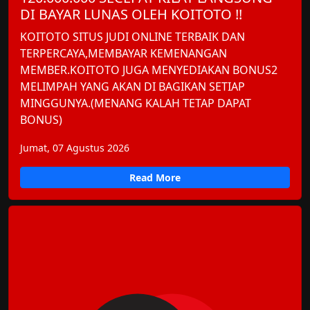
DI BAYAR LUNAS OLEH KOITOTO !!
KOITOTO SITUS JUDI ONLINE TERBAIK DAN
TERPERCAYA,MEMBAYAR KEMENANGAN
MEMBER.KOITOTO JUGA MENYEDIAKAN BONUS2
MELIMPAH YANG AKAN DI BAGIKAN SETIAP
MINGGUNYA.(MENANG KALAH TETAP DAPAT
BONUS)
Jumat, 07 Agustus 2026
Read More